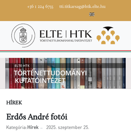
+36 1 224 6755
tti.titkarsag@htk.elte.hu
HÍREK
Erdős André fotói
Kategória:
Hírek
2025. szeptember 25.