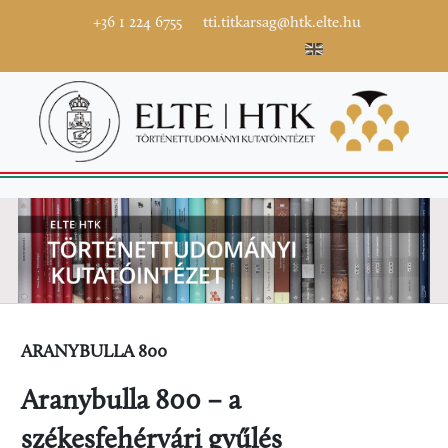
+36 1 224 6755
tti.titkarsag@htk.elte.hu
ARANYBULLA 800
Aranybulla 800 – a
székesfehérvári gyűlés