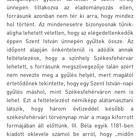
ünnepén tiltakozva az eladományozás ellen,
forrásunk azonban nem tér ki arra, hogy mindez
hol történt. Az mindenesetre bizonyosnak tűnik:
aligha lehetett véletlen, hogy az elégedetlenkedők
éppen Szent István ünnepén gyűltek össze. Az
időpont alapján önkéntelenül is adódik annak
feltételezése, hogy a színhely Székesfehérvár
lehetett, s forrásunk megszövegezője talán azért
nem nevezte meg a gyűlés helyét, mert magától
értetődőnek tekintette, hogy egy Szent István-napi
gyűlés máshol, mint Székesfehérváron nem is
lehet. Ezt a feltételezést némiképp alátámasztani
látszik, hogy három évtizeddel később a
székesfehérvári törvénynap már a maga kiforrott
formájában áll előttünk. III. Béla egyik 1181-ben
kiadott oklevele számol be arról, hogy „midőn