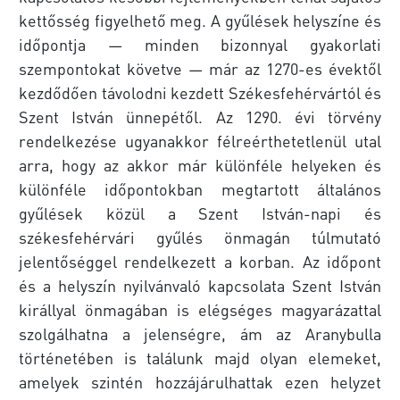
kettősség figyelhető meg. A gyűlések helyszíne és
időpontja — minden bizonnyal gyakorlati
szempontokat követve — már az 1270-es évektől
kezdődően távolodni kezdett Székesfehérvártól és
Szent István ünnepétől. Az 1290. évi törvény
rendelkezése ugyanakkor félreérthetetlenül utal
arra, hogy az akkor már különféle helyeken és
különféle időpontokban megtartott általános
gyűlések közül a Szent István-napi és
székesfehérvári gyűlés önmagán túlmutató
jelentőséggel rendelkezett a korban. Az időpont
és a helyszín nyilvánvaló kapcsolata Szent István
királlyal önmagában is elégséges magyarázattal
szolgálhatna a jelenségre, ám az Aranybulla
történetében is találunk majd olyan elemeket,
amelyek szintén hozzájárulhattak ezen helyzet