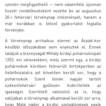
szintén megfigyelhető — nem valamiféle újonnan
hozott rendelkezésként vezette be az augusztus
20-i fehérvári törvénynap intézményét, hanem a
már korábban is létező gyakorlatot foglalta
törvénybe.
A törvénynap archaikus elemei az Árpád-kor
későbbi időszakában sem enyésztek el. Ennek
találjuk a bizonyságát Mihály királyi pohárnokispán
1253. évi oklevelében, mely szerint egy, a királyi
pohárnokok körében felmerült birtokperben az
ítélethozatalra azt követően került sor, hogy a
pohárnokok Szent István napján tartott
székesfehérvári gyűlésén kiderítették az
igazságot. Szerfelett valószínű az is, hogy
valójában a törvénynap alkalmával került sor arra,
hogy Máté nádor a királyi szolgálónépek egyik