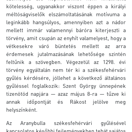
kötelesség, ugyanakkor viszont éppen a királyi
méltóságviselők elszámoltatásának motívuma a
leginkább hangsúlyos, amennyiben azt a nádor
mellett immár valamennyi báróra kiterjeszti a
törvény, amit csupán az enyhít valamelyest, hogy a
vétkesekre váró büntetés mellett az arra
érdemesek jutalmazásának lehetősége szintén
feltűnik a szövegben. Végezetül az 1298. évi
törvény egyáltalán nem tér ki a székesfehérvári
gyűlés kérdésére, jóllehet a következő általános
gyűléssel foglalkozik: Szent György ünnepének
tizenötöd napjára — azaz május 8-ra — tűzve ki
annak időpontját és Rákost jelölve meg
helyszínként.
Az Aranybulla székesfehérvári gyűlésével
kapcsolatos későbbi fejleményekben tehát sajátos