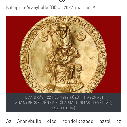
Kategória:
Aranybulla 800
2022. március 9.
II. ANDRÁS 1221 ÉS 1233 KÖZÖTT HASZNÁLT
ARANYPECSÉTJÉNEK ELŐLAPJA (PRÍMÁSI LEVÉLTÁR,
ESZTERGOM)
Az Aranybulla első rendelkezése azzal az