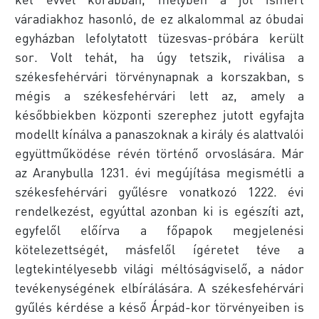
váradiakhoz hasonló, de ez alkalommal az óbudai
egyházban lefolytatott tüzesvas-próbára került
sor. Volt tehát, ha úgy tetszik, riválisa a
székesfehérvári törvénynapnak a korszakban, s
mégis a székesfehérvári lett az, amely a
későbbiekben központi szerephez jutott egyfajta
modellt kínálva a panaszoknak a király és alattvalói
együttműködése révén történő orvoslására. Már
az Aranybulla 1231. évi megújítása megismétli a
székesfehérvári gyűlésre vonatkozó 1222. évi
rendelkezést, egyúttal azonban ki is egészíti azt,
egyfelől előírva a főpapok megjelenési
kötelezettségét, másfelől ígéretet téve a
legtekintélyesebb világi méltóságviselő, a nádor
tevékenységének elbírálására. A székesfehérvári
gyűlés kérdése a késő Árpád-kor törvényeiben is