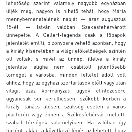
lehetőség szerint valamely nagyobb egyházban
üljék meg, nagyon is hihető tehát, hogy Mária
mennybemenetelének napját — azaz augusztus
15-ét — István valóban Székesfehérvárott
ünnepelte. A Gellért-legenda csak a főpapok
jelenlétét említi, bizonyosra vehető azonban, hogy
a király kíséretében a világi előkelőségek szintén
ott voltak, s mivel az ünnep, illetve a király
jelenléte aligha nem csábított jelentősebb
tömeget a városba, minden feltétel adott volt
ahhoz, hogy az egyházi szertartások előtt vagy után
világi, azaz kormányzati ügyek elintézésére
ugyancsak sor kerülhessen: szűkebb körben a
királyi tanács ülésén, szükség esetén a város
piacterén vagy éppen a Székesfehérvár melletti
szabad térségek valamelyikén. Ha valóban így
történt, akkor a következő lépés az lehetett, hogy