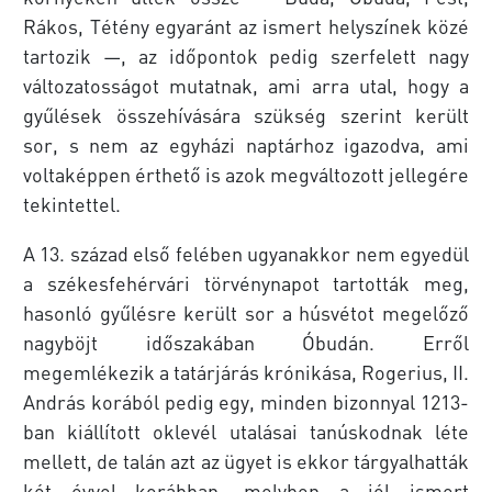
Rákos, Tétény egyaránt az ismert helyszínek közé
tartozik —, az időpontok pedig szerfelett nagy
változatosságot mutatnak, ami arra utal, hogy a
gyűlések összehívására szükség szerint került
sor, s nem az egyházi naptárhoz igazodva, ami
voltaképpen érthető is azok megváltozott jellegére
tekintettel.
A 13. század első felében ugyanakkor nem egyedül
a székesfehérvári törvénynapot tartották meg,
hasonló gyűlésre került sor a húsvétot megelőző
nagyböjt időszakában Óbudán. Erről
megemlékezik a tatárjárás krónikása, Rogerius, II.
András korából pedig egy, minden bizonnyal 1213-
ban kiállított oklevél utalásai tanúskodnak léte
mellett, de talán azt az ügyet is ekkor tárgyalhatták
két évvel korábban, melyben a jól ismert