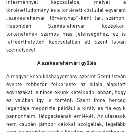
intézménnyel kapcsolatos, melyet a
történettudomány és a történeti köztudat egyaránt
„székesfehérvári törvénynap”-ként tart számon.
Hasonlóan Székesfehérvár középkori
történetének számos más jelenségéhez, ez is
félreérthetetlen kapcsolatban áll Szent István
személyével.
A székesfehérvári gyűlés
A magyar krónikáshagyomány szerint Szent István
évente többször felkereste az általa alapított
egyházakat, s nincs okunk kételkedni abban, hogy
ez valóban így is történt: Szent Imre herceg
legendája megőrizte például a király és fia egyik
pannonhalmi látogatásának emlékét. Az utazások
nem csupán jámbor célokat szolgáltak, legalább
ennyire hozzátartoztak a hatalom gyakorlásához is.