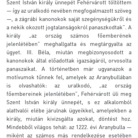
Szent István király ünnepét Fehérvárott töltöttem
— így az uralkodó nevében megfogalmazott szöveg
—, a zágrábi kanonokok saját szegénységükről és
a nekik okozott jogtalanságokról panaszkodtak”. A
király „az ország számos főemberének
jelenlétében” meghallgatta és megtárgyalta az
ügyet. III. Béla, miután megbizonyosodott a
kanonokok által előadottak igazságáról, orvosolta
panaszaikat. A történetben már ugyanazok a
motívumok tűnnek fel, amelyek az Aranybullában
is olvashatók: az uralkodó, „az ország
főembereinek jelenlétében”, Fehérvárott üli meg
Szent István király ünnepét, s ez alkalomból
alattvalói elébe járulnak ügyeikkel, amelyekben a
király, miután kivizsgálta azokat, döntést hoz.
Mindebből világos tehát: az 1222. évi Aranybulla —
miként az számos más rendelkezése esetében