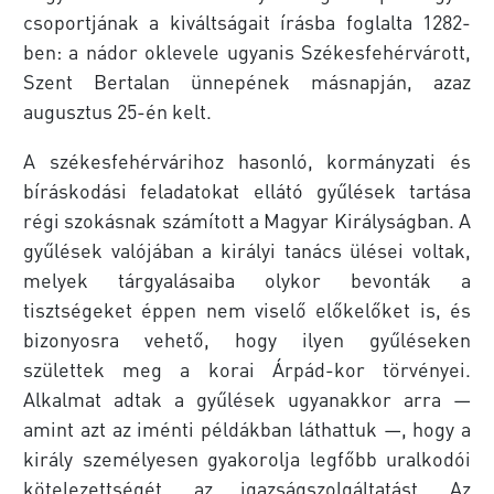
csoportjának a kiváltságait írásba foglalta 1282-
ben: a nádor oklevele ugyanis Székesfehérvárott,
Szent Bertalan ünnepének másnapján, azaz
augusztus 25-én kelt.
A székesfehérvárihoz hasonló, kormányzati és
bíráskodási feladatokat ellátó gyűlések tartása
régi szokásnak számított a Magyar Királyságban. A
gyűlések valójában a királyi tanács ülései voltak,
melyek tárgyalásaiba olykor bevonták a
tisztségeket éppen nem viselő előkelőket is, és
bizonyosra vehető, hogy ilyen gyűléseken
születtek meg a korai Árpád-kor törvényei.
Alkalmat adtak a gyűlések ugyanakkor arra —
amint azt az iménti példákban láthattuk —, hogy a
király személyesen gyakorolja legfőbb uralkodói
kötelezettségét, az igazságszolgáltatást. Az