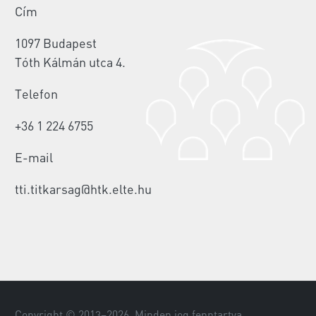
Cím
1097 Budapest
Tóth Kálmán utca 4.
Telefon
+36 1 224 6755
E-mail
tti.titkarsag@htk.elte.hu
Copyright © 2013–
2026
. Minden jog fenntartva.