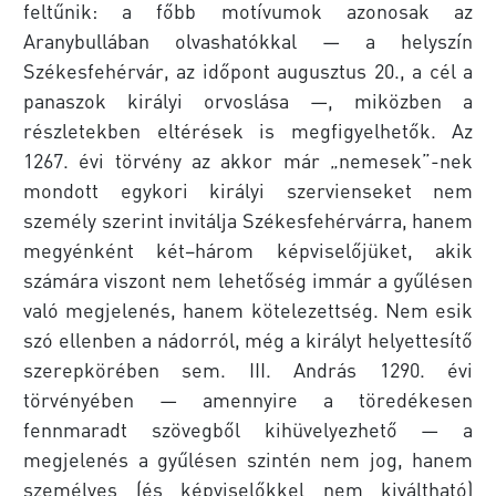
feltűnik: a főbb motívumok azonosak az
Aranybullában olvashatókkal — a helyszín
Székesfehérvár, az időpont augusztus 20., a cél a
panaszok királyi orvoslása —, miközben a
részletekben eltérések is megfigyelhetők. Az
1267. évi törvény az akkor már „nemesek”-nek
mondott egykori királyi szervienseket nem
személy szerint invitálja Székesfehérvárra, hanem
megyénként két–három képviselőjüket, akik
számára viszont nem lehetőség immár a gyűlésen
való megjelenés, hanem kötelezettség. Nem esik
szó ellenben a nádorról, még a királyt helyettesítő
szerepkörében sem. III. András 1290. évi
törvényében — amennyire a töredékesen
fennmaradt szövegből kihüvelyezhető — a
megjelenés a gyűlésen szintén nem jog, hanem
személyes (és képviselőkkel nem kiváltható)