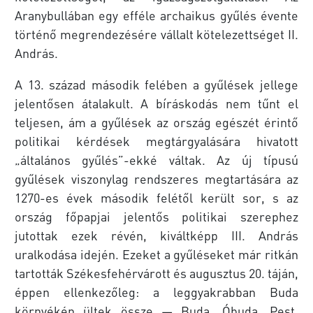
Aranybullában egy efféle archaikus gyűlés évente
történő megrendezésére vállalt kötelezettséget II.
András.
A 13. század második felében a gyűlések jellege
jelentősen átalakult. A bíráskodás nem tűnt el
teljesen, ám a gyűlések az ország egészét érintő
politikai kérdések megtárgyalására hivatott
„általános gyűlés”-ekké váltak. Az új típusú
gyűlések viszonylag rendszeres megtartására az
1270-es évek második felétől került sor, s az
ország főpapjai jelentős politikai szerephez
jutottak ezek révén, kiváltképp III. András
uralkodása idején. Ezeket a gyűléseket már ritkán
tartották Székesfehérvárott és augusztus 20. táján,
éppen ellenkezőleg: a leggyakrabban Buda
környékén ültek össze — Buda, Óbuda, Pest,