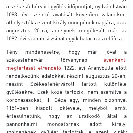
a székesfehérvári gyűlés időpontját, nyilván István
1083. évi szentté avatását követően valamikor,
áthelyezték a szent király ünnepének napjára, azaz
augusztus 20-ra, amelynek megülését már az
1092. évi szabolcsi zsinat egyik határozata előírta.
Tény mindenesetre, hogy már jóval a
székesfehérvári törvénynap
évenkénti
megtartását elrendelő
1222. évi Aranybulla előtt
rendelkezünk adatokkal részint augusztus 20-án,
részint Székesfehérvárott tartott különféle
gyűlésekre. Ezek közé tartozik, nem számítva a
koronázásokat, II. Géza egy, minden bizonnyal
1151-ben kiadott oklevele, melyből arról
értesülhetünk, hogy az uralkodó által a
pannonhalmi monostornak adott királyi
szolganépek gyűlést tartottak a szent király