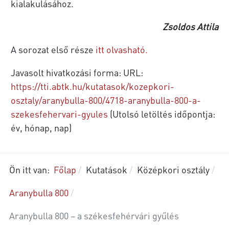
kialakulásához.
Zsoldos Attila
A sorozat első része
itt olvasható.
Javasolt hivatkozási forma: URL:
https://tti.abtk.hu/kutatasok/kozepkori-
osztaly/aranybulla-800/4718-aranybulla-800-a-
szekesfehervari-gyules
(Utolsó letöltés időpontja:
év, hónap, nap)
Ön itt van:
Főlap
Kutatások
Középkori osztály
Aranybulla 800
Aranybulla 800 – a székesfehérvári gyűlés