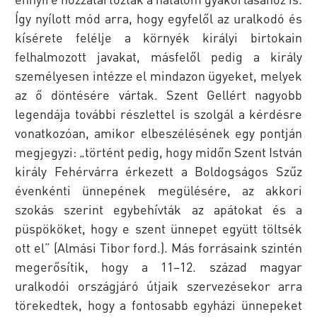
Így nyílott mód arra, hogy egyfelől az uralkodó és
kísérete felélje a környék királyi birtokain
felhalmozott javakat, másfelől pedig a király
személyesen intézze el mindazon ügyeket, melyek
az ő döntésére vártak. Szent Gellért nagyobb
legendája további részlettel is szolgál a kérdésre
vonatkozóan, amikor elbeszélésének egy pontján
megjegyzi: „történt pedig, hogy midőn Szent István
király Fehérvárra érkezett a Boldogságos Szűz
évenkénti ünnepének megülésére, az akkori
szokás szerint egybehívták az apátokat és a
püspököket, hogy e szent ünnepet együtt töltsék
ott el” (Almási Tibor ford.). Más forrásaink szintén
megerősítik, hogy a 11–12. század magyar
uralkodói országjáró útjaik szervezésekor arra
törekedtek, hogy a fontosabb egyházi ünnepeket