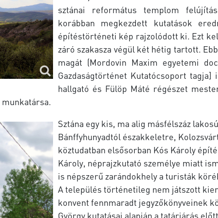
sztánai református templom felújítá
korábban megkezdett kutatások ered
építéstörténeti kép rajzolódott ki. Ezt ke
záró szakasza végül két hétig tartott. E
magát (Mordovin Maxim egyetemi doc
Gazdaságtörténet Kutatócsoport tagja] 
hallgató és Fülöp Máté régészet mester
m munkatársa.
Sztána egy kis, ma alig másfélszáz lakos
Bánffyhunyadtól északkeletre, Kolozsvárt
köztudatban elsősorban Kós Károly építész
Károly, néprajzkutató személye miatt is
is népszerű zarándokhely a turisták köré
A település történetileg nem játszott ki
konvent fennmaradt jegyzőkönyveinek kös
György kutatásai alapján a tatárjárás előt