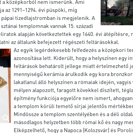
t a középkorból nem ismerünk. Ami
ja az 1291–1294. évi püspöki, míg
i pápai tizedlajstromban is megjelenik. A
i sztánai templomnak vannak 15. századi
feliratok alapján következtettek egy 1640. évi átépítésre,
atni az általunk befejezett régészeti feltárásokkal.
Az egyik legérdekesebb felfedezés a középkori 
azonosítása lett. Kiderült, hogy a helyszínen egy in
feltárások behatárolt jellege miatt értelmezhető
mennyiségű kerámia árulkodik egy kora bronzkori j
lakatlanul álló helyszínen a rómaiak idején, vagyis 
mélyen alapozott, faragott kövekkel díszített, tég
építmény funkciója egyelőre nem ismert, ahogyan a
a templom körüli temető sírjai jelentős mértékb
Mindössze a templom szentélyében és a déli oldal
másodlagos helyzetben több római kő és nagy men
Elképzelhető, hogy a Napoca (Kolozsvár) és Poroli