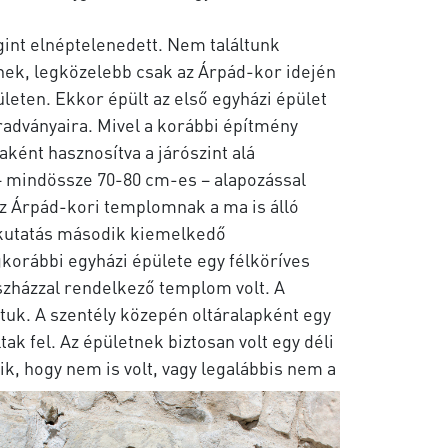
gint elnéptelenedett. Nem találtunk
ek, legközelebb csak az Árpád-kor idején
eten. Ekkor épült az első egyházi épület
adványaira. Mivel a korábbi építmény
aként hasznosítva a járószint alá
– mindössze 70-80 cm-es – alapozással
z Árpád-kori templomnak a ma is álló
a kutatás második kiemelkedő
korábbi egyházi épülete egy félköríves
szházzal rendelkező templom volt. A
áltuk. A szentély közepén oltáralapként egy
k fel. Az épületnek biztosan volt egy déli
ik, hogy nem is volt, vagy legalábbis nem a