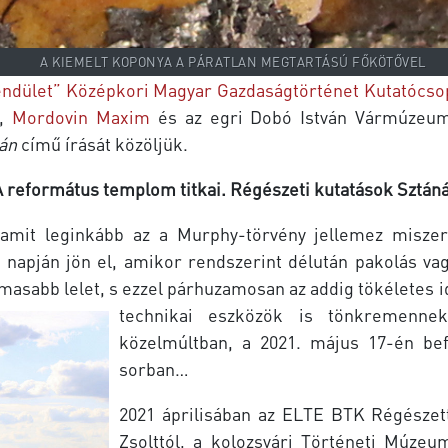
A KIEMELT KOPONYA A PÁRATLAN MEGTARTÁSÚ FŐKÖTŐVEL
endület” Középkori Magyar Gazdaságtörténet Kutatócso
a,
Mordovin Maxim
és az egri Dobó István Vármúzeu
nán
című írását közöljük.
A református templom titkai. Régészeti kutatások Sztán
mit leginkább az a Murphy-törvény jellemez miszeri
ó napján jön el, amikor rendszerint délután pakolás v
masabb lelet, s ezzel párhuzamosan az addig tökéletes i
technikai eszközök is tönkremenn
közelmúltban, a 2021. május 17-én bef
sorban…
2021 áprilisában az ELTE BTK Régészet
Zsolttól, a kolozsvári Történeti Múze