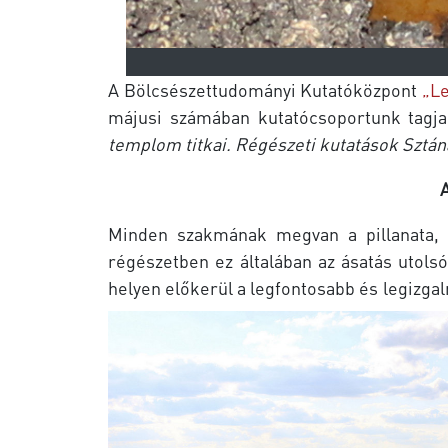
A Bölcsészettudományi Kutatóközpont
„L
májusi számában kutatócsoportunk tagj
templom titkai. Régészeti kutatások Sztá
Minden szakmának megvan a pillanata, a
régészetben ez általában az ásatás utols
helyen előkerül a legfontosabb és legizgal