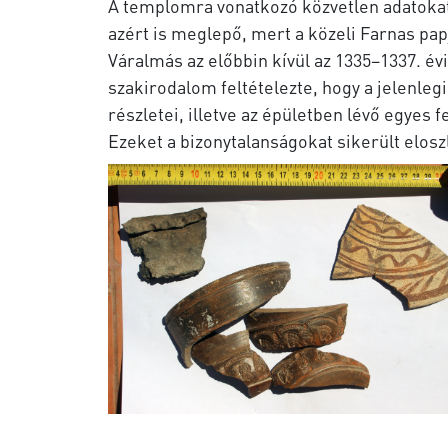
A templomra vonatkozó közvetlen adatoka
azért is meglepő, mert a közeli Farnas pap
Váralmás az előbbin kívül az 1335–1337. év
szakirodalom feltételezte, hogy a jelenleg
részletei, illetve az épületben lévő egyes 
Ezeket a bizonytalanságokat sikerült eloszl