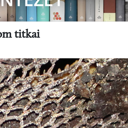
m titkai