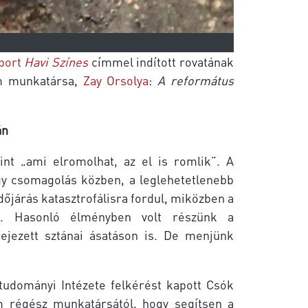
port
Havi Színes
címmel indított rovatának
m munkatársa,
Zay Orsolya
:
A református
án
nt „ami elromolhat, az el is romlik”. A
agy csomagolás közben, a leglehetetlenebb
dőjárás katasztrofálisra fordul, miközben a
ek.
Hasonló élményben volt részünk a
ejezett sztánai ásatáson is. De menjünk
tudományi Intézete felkérést kapott Csók
um régész munkatársától, hogy segítsen a