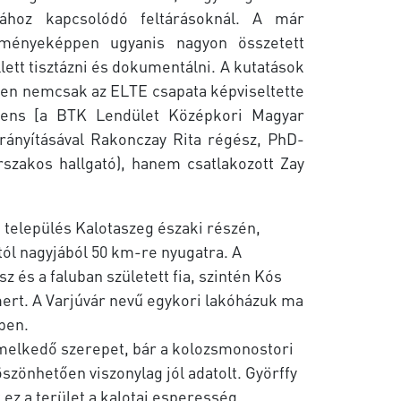
sához kapcsolódó feltárásoknál. A már
ményeképpen ugyanis nagyon összetett
llett tisztázni és dokumentálni. A kutatások
bben nemcsak az ELTE csapata képviseltette
ens [a BTK Lendület Középkori Magyar
irányításával Rakonczay Rita régész, PhD-
szakos hallgató), hanem csatlakozott Zay
ú település Kalotaszeg északi részén,
ól nagyjából 50 km-re nyugatra. A
 és a faluban született fia, szintén Kós
mert. A Varjúvár nevű egykori lakóházuk ma
ben.
emelkedő szerepet, bár a kolozsmonostori
zönhetően viszonylag jól adatolt. Györffy
t ez a terület a kalotai esperesség