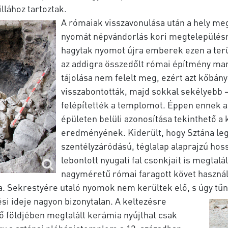
lához tartoztak.
A rómaiak visszavonulása után a hely me
nyomát népvándorlás kori megtelepülésn
hagytak nyomot újra emberek ezen a terül
az addigra összedőlt római építmény mar
tájolása nem felelt meg, ezért azt kőbány
visszabontották, majd sokkal sekélyebb 
felépítették a templomot. Éppen ennek a
épületen belüli azonosítása tekinthető 
eredményének. Kiderült, hogy Sztána leg
szentélyzáródású, téglalap alaprajzú hos
lebontott nyugati fal csonkjait is megtal
nagyméretű római faragott követ használta
ta. Sekrestyére utaló nyomok nem kerültek elő, s úgy tűn
si ideje nagyon bizonytalan. A keltezésre
ő földjében megtalált kerámia nyújthat csak