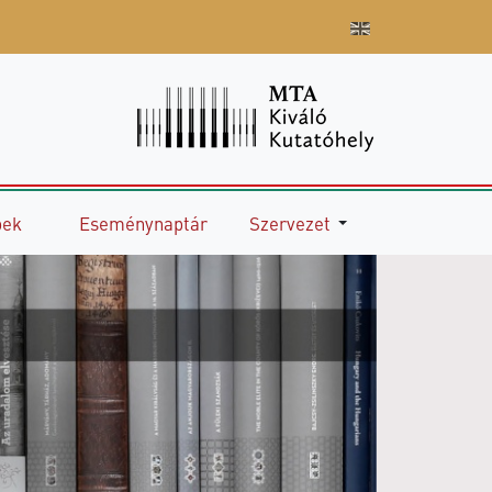
pek
Eseménynaptár
Szervezet