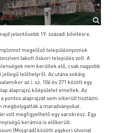
 majd jelentősebb 19. századi bővítésre.
templomot megelőző településnyomok
tenzíven lakott őskori település volt. A
 jelenségek nem kerültek elő, csak nagyobb
ellegű lelőhelyről. Az utána sokáig
valamikor az i. sz. 106 és 271 között egy
lalap alaprajzú kőépületet emeltek. Az
 pontos alaprajzát sem sikerült tisztázni:
en megbolygatták a maradványokat.
án volt megfigyelhető egy sarokrész. Egy
nyiségű kerámia is előkerült.
ssum (Mojgrád) közötti egykori útvonal