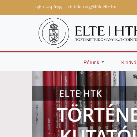
+36 1 224 6755
tti.titkarsag@htk.elte.hu
Rólunk
Kiadvá