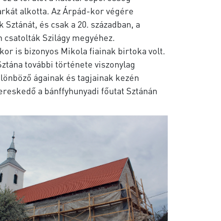
rkát alkotta. Az Árpád-kor végére
Sztánát, és csak a 20. században, a
 csatolták Szilágy megyéhez.
or is bizonyos Mikola fiainak birtoka volt.
Sztána további története viszonylag
különböző ágainak és tagjainak kezén
ereskedő a bánffyhunyadi főutat Sztánán