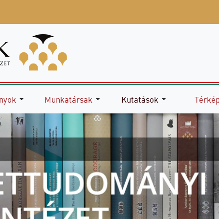
nyok
Munkatársak
Kutatások
Térké