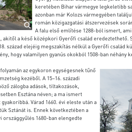
keretében Bihar vármegye legkeletibb sa
azonban már Kolozs vármegyében találjuk 
román közigazgatási átszervezések során
A falu első említése 1288-ból ismert, amik
ő, akitől a késő középkori Gyerőfi család eredeztethető. 
18. század elejéig megszakítás nélkül a Gyerőfi család 
mény, hogy valamilyen gyanús okokból 1508-ban néhány k
zad folyamán az egykoron egységesnek tűnő
emzetség kezéből. A 15–16. századi
öző zálogba adások, tiltakozások,
esetben Esztána néven; a ma ismert
t gyakoribbá. Várad 1660. évi eleste után a
ztük Sztánát is. Ennek következtében a
lyi országgyűlés 1680-ban elengedte