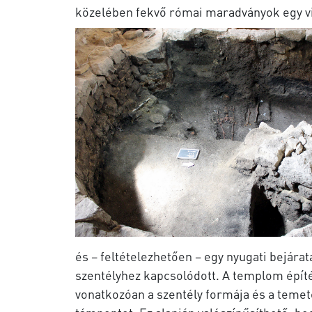
közelében fekvő római maradványok egy vil
és – feltételezhetően – egy nyugati bejára
szentélyhez kapcsolódott.
A templom építé
vonatkozóan a szentély formája és a temet