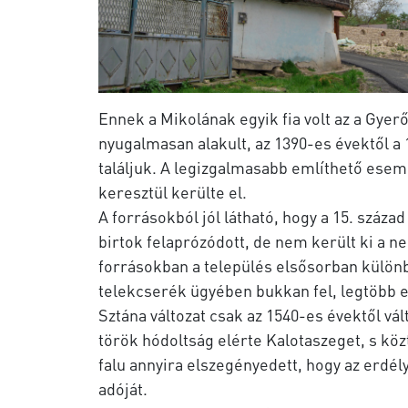
Ennek a Mikolának egyik fia volt az a Gyer
nyugalmasan alakult, az 1390-es évektől a 
találjuk. A legizgalmasabb említhető ese
keresztül kerülte el.
A forrásokból jól látható, hogy a 15. szá
birtok felaprózódott, de nem került ki a n
forrásokban a település elsősorban különb
telekcserék ügyében bukkan fel, legtöbb 
Sztána változat csak az 1540-es évektől vál
török hódoltság elérte Kalotaszeget, s kö
falu annyira elszegényedett, hogy az erdé
adóját.