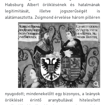
Habsburg Albert öröklésének és hatalmának
legitimitását, illetve jogszerűségét is
alátámasztotta.
Zsigmond érvelése három pilléren
nyugodott; mindenekelőtt egy bizonyos, a leányok
öröklését érintő aranybullával hitelesített