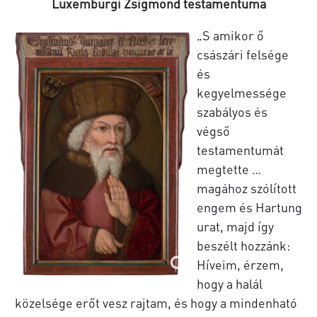
Luxemburgi Zsigmond testamentuma
„S amikor ő
császári felsége
és
kegyelmessége
szabályos és
végső
testamentumát
megtette …
magához szólított
engem és Hartung
urat, majd így
beszélt hozzánk:
Híveim, érzem,
hogy a halál
közelsége erőt vesz rajtam, és hogy a mindenható