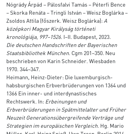
Nógrády Árpád – Pálosfalvi Tamás – Péterfi Bence
– Skorka Renáta – Tringli István – Weisz Boglárka –
Zsoldos Attila (főszerk. Weisz Boglárka):
A
középkori Magyar Királyság történeti
kronológiája, 997–1526.
I–II. Budapest, 2023.
Die deutschen Handschriften der Bayerischen
Staatsbibliothek München
. Cgm 201–350. Neu
beschrieben von Karin Schneider. Wiesbaden
1970. 344–347.
Heimann, Heinz-Dieter: Die luxemburgisch-
habsburgischen Erbverbrüderungen von 1364 und
1366 Ein inner- und interdynastisches
Rechtswerk. In:
Erbeinungen und
Erbverbrüderungen in Spätmittelalter und Früher
Neuzeit Generationsübergreifende Verträge und
Strategien im europäischen Vergleich.
Hg. Mario
Müller, Karl-Heinz Spieß, Uwe Tresp. Berlin 2014.