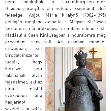
nem indokolták a Luxemburg-területek
Habsburg-irányítás alá vételét. Zsigmond első
felesége, Anjou Mária királynő (1382–1395)
példáján megtapasztalhatta a Magyar Királyság
területén a női uralkodóval szembeni ellenérzést,
ráadásul a Cseh Királyságban a nőuralomra még
precedens sem volt.
Azt azonban mindkét
országban, sőt
birodalomszerte
tudták, hogy
keresve sem
találnának olyan
fejedelmet, aki az
elmúlt másfél
évtizedben több
hadjáratot
vezetett a husziták