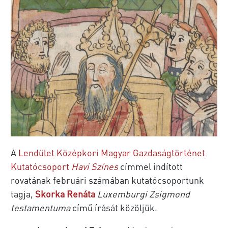
A
Lendület Középkori Magyar Gazdaságtörténet
Kutatócsoport
Havi Színes
címmel indított
rovatának februári számában kutatócsoportunk
tagja,
Skorka Renáta
Luxemburgi Zsigmond
testamentuma
című írását közöljük.