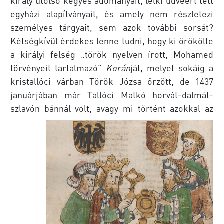
király utolsó kegyes adományait, lelki üdvéért tett
egyházi alapítványait, és amely nem részletezi
személyes tárgyait, sem azok további sorsát?
Kétségkívül érdekes lenne tudni, hogy ki örökölte
a királyi felség „török nyelven írott, Mohamed
törvényeit tartalmazó”
Korán
ját, melyet sokáig a
kristallóci várban Török Józsa őrzött, de 1437
januárjában már Tallóci Matkó horvát-dalmát-
szlavón bánnál volt,
avagy mi történt azokkal az