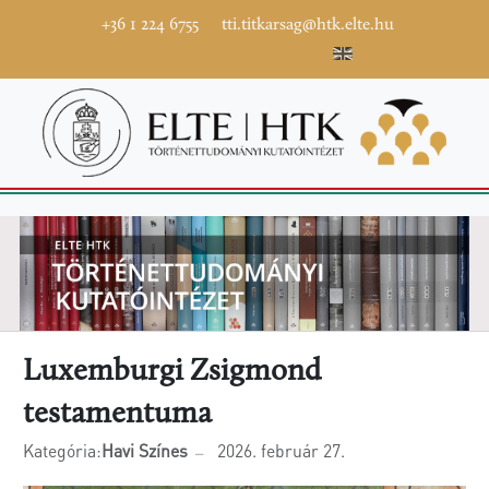
+36 1 224 6755
tti.titkarsag@htk.elte.hu
Luxemburgi Zsigmond
testamentuma
Kategória:
Havi Színes
2026. február 27.