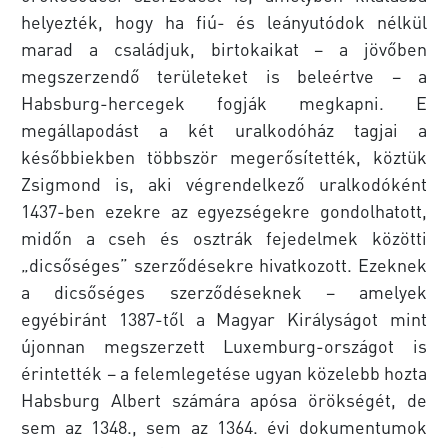
helyezték, hogy ha fiú- és leányutódok nélkül
marad a családjuk, birtokaikat – a jövőben
megszerzendő területeket is beleértve – a
Habsburg-hercegek fogják megkapni. E
megállapodást a két uralkodóház tagjai a
későbbiekben többször megerősítették, köztük
Zsigmond is, aki végrendelkező uralkodóként
1437-ben ezekre az egyezségekre gondolhatott,
midőn a cseh és osztrák fejedelmek közötti
„dicsőséges” szerződésekre hivatkozott. Ezeknek
a dicsőséges szerződéseknek – amelyek
egyébiránt 1387-től a Magyar Királyságot mint
újonnan megszerzett Luxemburg-országot is
érintették – a felemlegetése ugyan közelebb hozta
Habsburg Albert számára apósa örökségét, de
sem az 1348., sem az 1364. évi dokumentumok