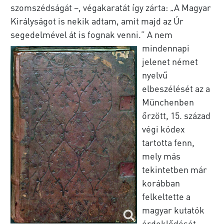
szomszédságát –, végakaratát így zárta: „A Magyar
Királyságot is nekik adtam, amit majd az Úr
segedelmével át is fognak venni.”
A nem
mindennapi
jelenet német
nyelvű
elbeszélését az a
Münchenben
őrzött, 15. század
végi kódex
tartotta fenn,
mely más
tekintetben már
korábban
felkeltette a
magyar kutatók
érdeklődését,