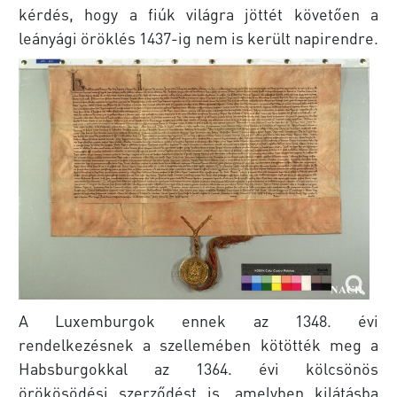
kérdés, hogy a fiúk világra jöttét követően a
leányági öröklés 1437-ig nem is került napirendre.
A Luxemburgok ennek az 1348. évi
rendelkezésnek a szellemében kötötték meg a
Habsburgokkal az 1364. évi kölcsönös
örökösödési szerződést is, amelyben kilátásba