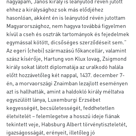
nagyapám, János király is leányutód révén jutott
ehhez a királysághoz sok más elődjéhez
hasonlóan, akként én is leányutód révén jutottam
Magyarországhoz, nem hagyva továbbá figyelmen
kívül a cseh és osztrák tartományok és fejedelmek
egymással kötött, dicsőséges szerződéseit sem.”
Az egeri (chebi) származású főkancellár, valamint
szász kísérője, Hartung von Klux lovag, Zsigmond
király sokat látott diplomatája az uralkodó halála
előtt hozzávetőleg két nappal, 1437. december 7-
én, a morvaországi Znaimban lezajlott eseményen
azt is hallhatták, amint a haldokló király méltatva
egyszülött lánya, Luxemburgi Erzsébet
kegyességét, becsületességét, feddhetetlen
életvitelét – felemlegetve a hosszú ideje fiának
tekintett veje, Habsburg Albert törvénytiszteletét,
igazságosságát, erényeit, illetőleg jó