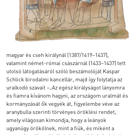
magyar és cseh királynál (1387/1419–1437),
valamint német-római császárnál (1433–1437) tett
utolsó látogatásáról szóló beszámolóját Kaspar
Schlick birodalmi kancellár, majd így folytatja az
uralkodó szavait –„Az egész királyságot lányomra
és fiamra kívánom hagyni, az országom uralmát és
kormányzását ők vegyék át, figyelembe véve az
aranybulla szerinti törvényes öröklési rendet,
amely világosan kimondja, hogy a leányok
ugyanúgy örökölnek, mint a fiúk, és miként a