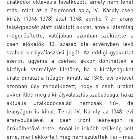
uralkodói oklevélre hivatkozott, amely nem lehet
más, mint az a Zsigmond apja, IV. Károly cseh
király (1346–1378) által 1348. április 7-én arany
felségpecsét alatt kiállított okirat, amely látszólag
megerősítette, valójában azonban szűkítette a
cseh előkelők 13. század óta érvényben lévő
szabad királyválasztási jogát. Az eddigi gyakorlat
szerint ugyanis a csehek akkor dönthettek a
királyuk személyét illetően, ha a királyságukat
uraló dinasztia fiúágon kihalt, az 1348. évi oklevél
azonban úgy rendelkezett, hogy a cseh urakat
akkor illeti meg a királyválasztás szabadsága, ha az
aktuális uralkodócsalád nemcsak fiú-, de
leányágon is kihal. Tehát IV. Károly az 1348. évi
aranybullájával a cseh trónt leányágon is
örökölhetővé tette. Annál is inkább szükség volt
erre, mert ekkortájt még nem születtek fiai – más