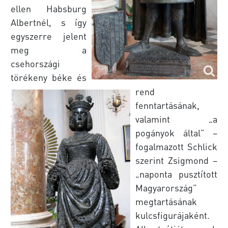
ellen Habsburg
Albertnél, s így
egyszerre jelent
meg a
csehországi
törékeny béke és
rend
fenntartásának,
valamint „a
pogányok által” –
fogalmazott Schlick
szerint Zsigmond –
„naponta pusztított
Magyarország”
megtartásának
kulcsfigurájaként.