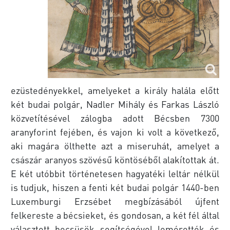
ezüstedényekkel, amelyeket a király halála előtt
két budai polgár, Nadler Mihály és Farkas László
közvetítésével zálogba adott Bécsben 7300
aranyforint fejében, és vajon ki volt a következő,
aki magára ölthette azt a miseruhát, amelyet a
császár aranyos szövésű köntöséből alakítottak át.
E két utóbbit történetesen hagyatéki leltár nélkül
is tudjuk, hiszen a fenti két budai polgár 1440-ben
Luxemburgi Erzsébet megbízásából újfent
felkereste a bécsieket, és gondosan, a két fél által
választott becsüsök segítségével lemérették és