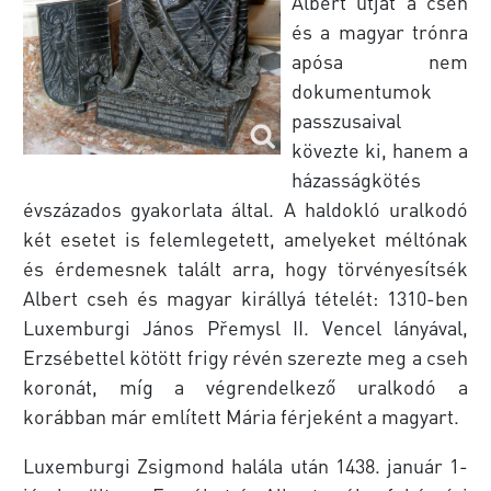
Albert útját a cseh
és a magyar trónra
apósa nem
dokumentumok
passzusaival
kövezte ki, hanem a
házasságkötés
évszázados gyakorlata által. A haldokló uralkodó
két esetet is felemlegetett, amelyeket méltónak
és érdemesnek talált arra, hogy törvényesítsék
Albert cseh és magyar királlyá tételét: 1310-ben
Luxemburgi János Přemysl II. Vencel lányával,
Erzsébettel kötött frigy révén szerezte meg a cseh
koronát, míg a végrendelkező uralkodó a
korábban már említett Mária férjeként a magyart.
Luxemburgi Zsigmond halála után 1438. január 1-