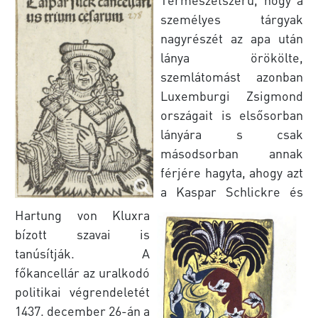
személyes tárgyak
nagyrészét az apa után
lánya örökölte,
szemlátomást azonban
Luxemburgi Zsigmond
országait is elsősorban
lányára s csak
másodsorban annak
férjére hagyta, ahogy azt
a Kaspar Schlickre és
Hartung von Kluxra
bízott szavai is
tanúsítják. A
főkancellár az uralkodó
politikai végrendeletét
1437. december 26-án a