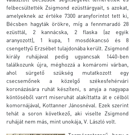
felbecsültették Zsigmond ezüsttárgyait, s azokat,
amelyeknek az értéke 7300 aranyforintot tett ki,
Bécsben hagyták örökre, míg a fennmaradó 28
ezüsttál, 2 kannácska, 2 flaska (az egyik
aranyozott), 1 kupa, 1 mosdókancsó és 8
csengettyű Erzsébet tulajdonába került. Zsigmond
király ruhájával pedig ugyancsak 1440-ben
találkozunk újra, méghozzá a komáromi várban,
ahol sürgető szükség mutatkozott egy
csecsemőnek a közelgő székesfehérvári
koronázására ruhát készíteni, s anyja a nagyapa
köntöséből varrt miseruhát alakíttatta át e célból
komornájával, Kottanner Jánosnéval. Ezek szerint
tehát a soron következő, aki viselte Zsigmond
ruháját nem más, mint unokája, V. László volt.
Természetszerű, hogy a