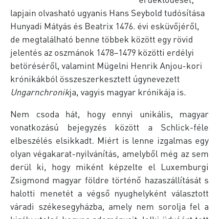
lapjain olvasható ugyanis Hans Seybold tudósítása
Hunyadi Mátyás és Beatrix 1476. évi esküvőjéről,
de megtalálható benne többek között egy rövid
jelentés az oszmánok 1478–1479 közötti erdélyi
betöréséről, valamint Mügelni Henrik Anjou-kori
krónikákból összeszerkesztett úgynevezett
Ungarnchronik
ja, vagyis magyar krónikája is.
Nem csoda hát, hogy ennyi unikális, magyar
vonatkozású bejegyzés között a Schlick-féle
elbeszélés elsikkadt. Miért is lenne izgalmas egy
olyan végakarat-nyilvánítás, amelyből még az sem
derül ki, hogy miként képzelte el Luxemburgi
Zsigmond magyar földre történő hazaszállítását s
halotti menetét a végső nyughelyként választott
váradi székesegyházba, amely nem sorolja fel a