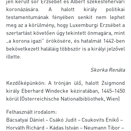
jén került sor Erzsébet és Albert székesfehérvári
koronázására. A halott király politikai
testamentumának fényében senkit nem lephet
meg az a körülmény, hogy Luxemburgi Erzsébet a
szertartást követően úgy tekintett önmagára, mint
„a korona igazi” örökösére, és hatalmát 1442-ben
bekövetkezett haláláig többször is a királyi jelzővel
illette.
Skorka Renáta
Kezdőképünkön: A trónján ülő, halott Zsigmond
király Eberhard Windecke kéziratában, 1445–1450
körül (Österreichische Nationalbibliothek, Wien)
Felhasznált irodalom:
Bácsatyai Dániel – Csákó Judit – Csukovits Enikő –
Horváth Richárd – Kádas István – Neumann Tibor –