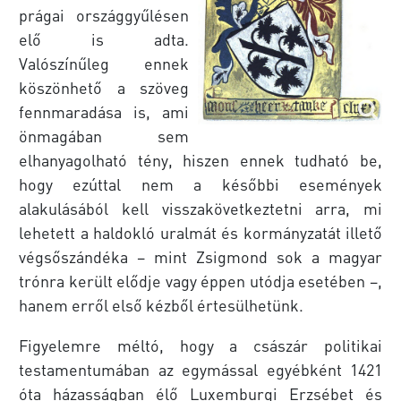
prágai országgyűlésen
elő is adta.
Valószínűleg ennek
köszönhető a szöveg
fennmaradása is, ami
önmagában sem
elhanyagolható tény, hiszen ennek tudható be,
hogy ezúttal nem a későbbi események
alakulásából kell visszakövetkeztetni arra, mi
lehetett a haldokló uralmát és kormányzatát illető
végsőszándéka – mint Zsigmond sok a magyar
trónra került elődje vagy éppen utódja esetében –,
hanem erről első kézből értesülhetünk.
Figyelemre méltó, hogy a császár politikai
testamentumában az egymással egyébként 1421
óta házasságban élő Luxemburgi Erzsébet és