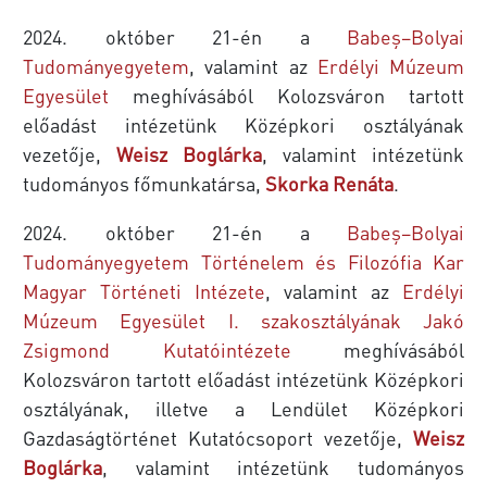
2024. október 21-én a
Babeş–Bolyai
Tudományegyetem
, valamint az
Erdélyi Múzeum
Egyesület
meghívásából Kolozsváron tartott
előadást intézetünk Középkori osztályának
vezetője,
Weisz Boglárka
, valamint intézetünk
tudományos főmunkatársa,
Skorka Renáta
.
2024. október 21-én a
Babeş–Bolyai
Tudományegyetem Történelem és Filozófia Kar
Magyar Történeti Intézete
, valamint az
Erdélyi
Múzeum Egyesület I. szakosztályának Jakó
Zsigmond Kutatóintézete
meghívásából
Kolozsváron tartott előadást intézetünk Középkori
osztályának, illetve a Lendület Középkori
Gazdaságtörténet Kutatócsoport vezetője,
Weisz
Boglárka
, valamint intézetünk tudományos