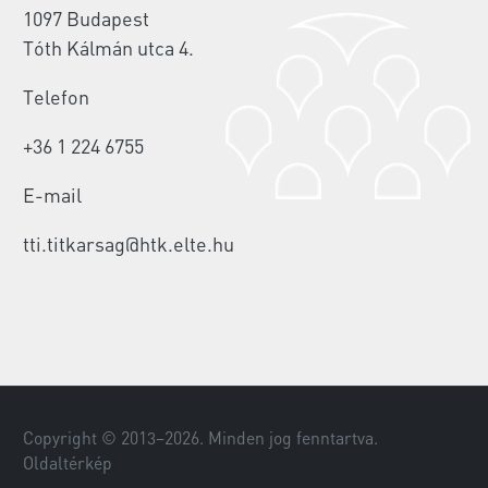
1097 Budapest
Tóth Kálmán utca 4.
Telefon
+36 1 224 6755
E-mail
tti.titkarsag@htk.elte.hu
Copyright © 2013–
2026
. Minden jog fenntartva.
Oldaltérkép