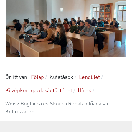
Ön itt van:
Főlap
Kutatások
Lendület
Középkori gazdaságtörténet
Hírek
Weisz Boglárka és Skorka Renáta előadásai
Kolozsváron