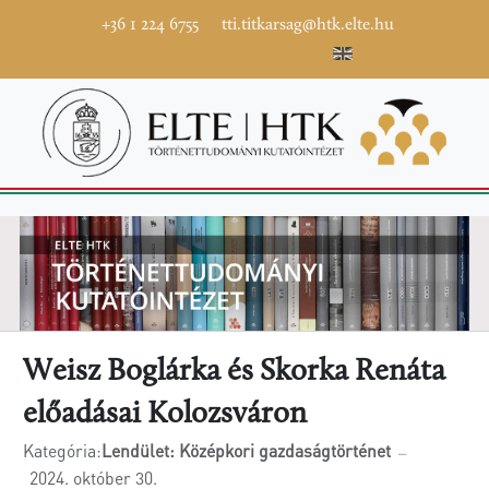
+36 1 224 6755
tti.titkarsag@htk.elte.hu
Weisz Boglárka és Skorka Renáta
előadásai Kolozsváron
Kategória:
Lendület: Középkori gazdaságtörténet
2024. október 30.