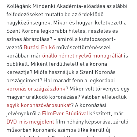
Kollégánk Mindenki Akadémia-előadása az alábbi
felfedezéseket mutatta be az érdeklődő
nagyközönségnek. Mikor és hogyan keletkezett a
Szent Korona legkorábbi hiteles, részletes és
színes ábrázolása? – amiről a kutatócsoport-
vezető
Buzási Enikő
művészettörténésszel
korábban már
önálló német nyelvű monográfiát
is
publikált. Miként ferdülhetett el a korona
keresztje? Mióta használjuk a Szent Koronás
országcímert? Hol maradt fenn a legkorábbi
koronás országzászlónk
? Mikor volt törvényes egy
magyar uralkodó koronázása? Valóban elfeledtük
egyik koronázóvárosunkat
? A koronázási
jelvényekről a
FilmEver Stúdióval
készített, már
DVD-n is megjelent
film néhány képsorával záruló
műsorban koronánk számos titka került új