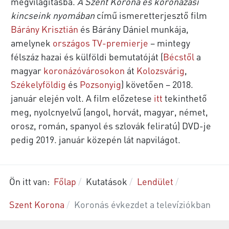
megvilágításba.
A Szent Korona és koronázási
kincseink nyomában
című ismeretterjesztő film
Bárány Krisztián
és Bárány Dániel munkája,
amelynek
országos TV-premierje
– mintegy
félszáz hazai és külföldi bemutatóját (
Bécstől
a
magyar
koronázóvárosokon
át
Kolozsvárig
,
Székelyföldig
és
Pozsonyig
) követően – 2018.
január elején volt. A film előzetese
itt
tekinthető
meg, nyolcnyelvű (angol, horvát, magyar, német,
orosz, román, spanyol és szlovák feliratú) DVD-je
pedig 2019. január közepén lát napvilágot.
Ön itt van:
Főlap
Kutatások
Lendület
Szent Korona
Koronás évkezdet a televíziókban