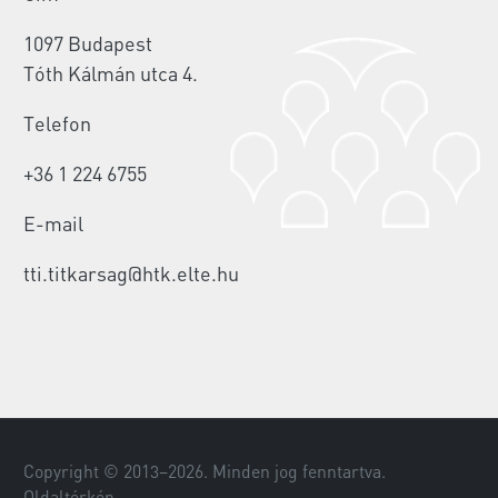
1097 Budapest
Tóth Kálmán utca 4.
Telefon
+36 1 224 6755
E-mail
tti.titkarsag@htk.elte.hu
Copyright © 2013–
2026
. Minden jog fenntartva.
Oldaltérkép