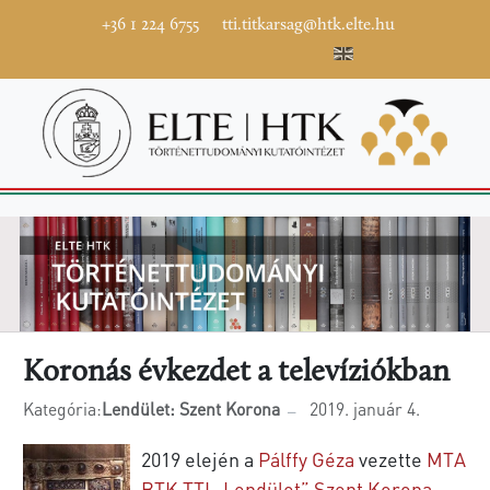
+36 1 224 6755
tti.titkarsag@htk.elte.hu
Koronás évkezdet a televíziókban
Kategória:
Lendület: Szent Korona
2019. január 4.
2019 elején a
Pálffy Géza
vezette
MTA
BTK TTI „Lendület” Szent Korona