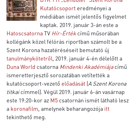
Kutatócsoport
eredményei a
médiában ismét jelentős figyelmet
kaptak. 2019. január 3-án este a
Hatoscsatorna
TV
Hír-Érték
című műsorában
kollégánk közel félórás riportban számolt be a
Szent Korona hazatéréséseit bemutató új
tanulmánykötetről
, 2019. január 4-én délelőtt a
Duna World
csatorna
Mindenki Akadémiája
című
ismeretterjesztő sorozatában vetítették a
kutatócsoport-vezető
előadását
(
A Szent Korona
titkai
címmel). Végül 2019. január 6-án vasárnap
este 19:20-kor az
M5
csatornán ismét látható lesz
a
koronafilm
, amelynek beharangozója
itt
tekinthető meg.