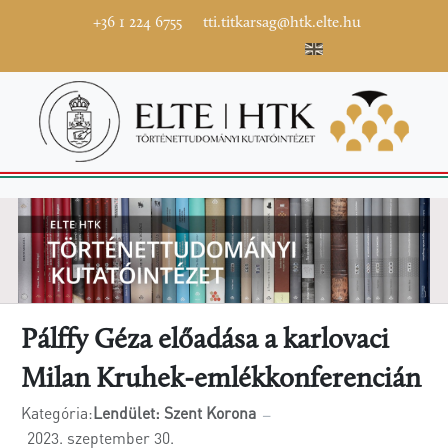
+36 1 224 6755
tti.titkarsag@htk.elte.hu
Pálffy Géza előadása a karlovaci
Milan Kruhek-emlékkonferencián
Kategória:
Lendület: Szent Korona
2023. szeptember 30.