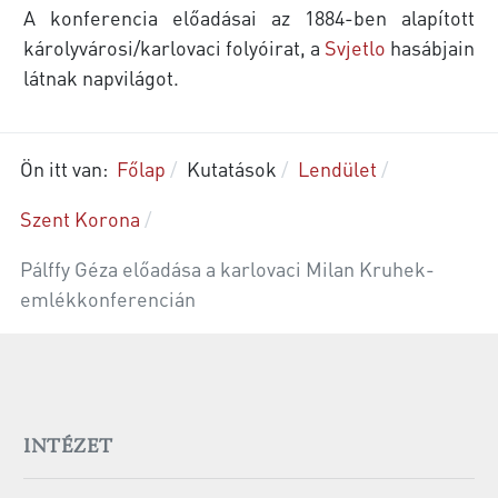
A konferencia előadásai az 1884-ben alapított
károlyvárosi/karlovaci folyóirat, a
Svjetlo
hasábjain
látnak napvilágot.
Ön itt van:
Főlap
Kutatások
Lendület
Szent Korona
Pálffy Géza előadása a karlovaci Milan Kruhek-
emlékkonferencián
INTÉZET