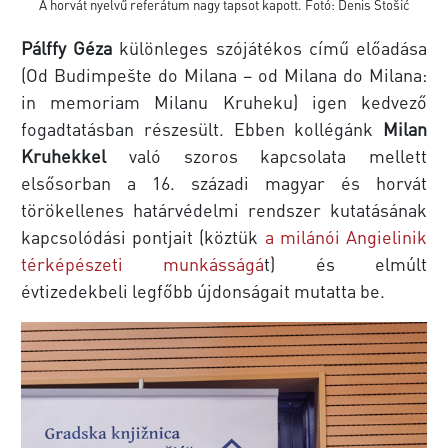
A horvát nyelvű referátum nagy tapsot kapott. Fotó: Denis Stošić
Pálffy Géza
különleges szójátékos című előadása
(Od Budimpešte do Milana – od Milana do Milana:
in memoriam Milanu Kruheku) igen kedvező
fogadtatásban részesült. Ebben kollégánk
Milan
Kruhekkel
való szoros kapcsolata mellett
elsősorban a 16. századi magyar és horvát
törökellenes határvédelmi rendszer kutatásának
kapcsolódási pontjait (köztük
a milánói Angielinik
térképészeti munkásságá
t) és elmúlt
évtizedekbeli legfőbb újdonságait mutatta be.