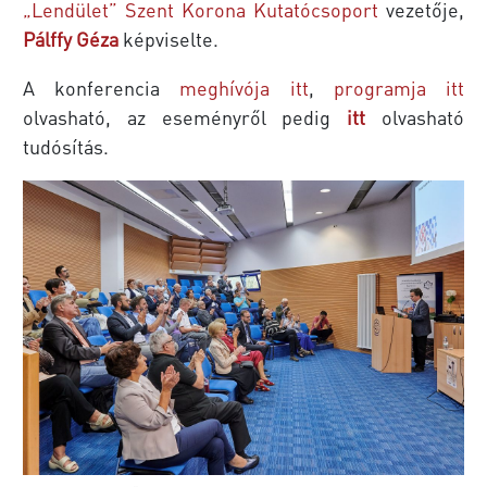
„Lendület” Szent Korona Kutatócsoport
vezetője,
Pálffy Géza
képviselte.
A konferencia
meghívója itt
,
programja itt
olvasható, az eseményről pedig
itt
olvasható
tudósítás.