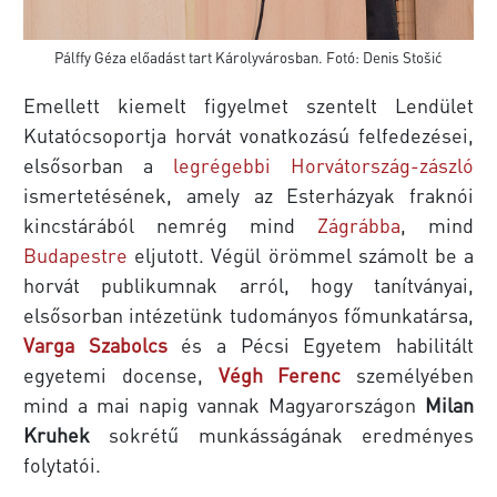
Pálffy Géza előadást tart Károlyvárosban. Fotó: Denis Stošić
Emellett kiemelt figyelmet szentelt Lendület
Kutatócsoportja horvát vonatkozású felfedezései,
elsősorban a
legrégebbi Horvátország-zászló
ismertetésének, amely az Esterházyak fraknói
kincstárából nemrég mind
Zágrábba
, mind
Budapestre
eljutott. Végül örömmel számolt be a
horvát publikumnak arról, hogy tanítványai,
elsősorban intézetünk tudományos főmunkatársa,
Varga Szabolcs
és a Pécsi Egyetem habilitált
egyetemi docense,
Végh Ferenc
személyében
mind a mai napig vannak Magyarországon
Milan
Kruhek
sokrétű munkásságának eredményes
folytatói.