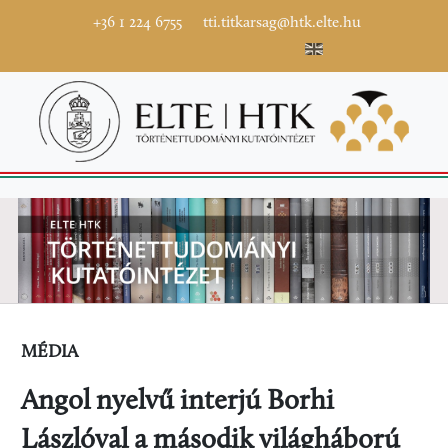
+36 1 224 6755
tti.titkarsag@htk.elte.hu
MÉDIA
Angol nyelvű interjú Borhi
Lászlóval a második világháború