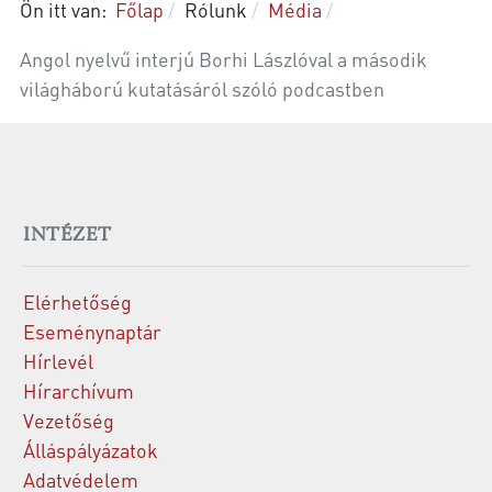
Ön itt van:
Főlap
Rólunk
Média
Angol nyelvű interjú Borhi Lászlóval a második
világháború kutatásáról szóló podcastben
INTÉZET
Elérhetőség
Eseménynaptár
Hírlevél
Hírarchívum
Vezetőség
Álláspályázatok
Adatvédelem