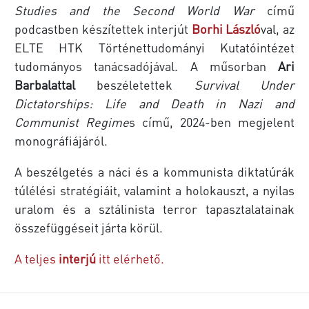
Studies and the Second World War
című
podcastben készítettek interjút
Borhi László
val, az
ELTE HTK Történettudományi Kutatóintézet
tudományos tanácsadójával. A műsorban
Ari
Barbalattal
beszéletettek
Survival Under
Dictatorships: Life and Death in Nazi and
Communist Regime
s című, 2024-ben megjelent
monográfiájáról.
A beszélgetés a náci és a kommunista diktatúrák
túlélési stratégiáit, valamint a holokauszt, a nyilas
uralom és a sztálinista terror tapasztalatainak
összefüggéseit járta körül.
A teljes
interjú
itt elérhető.