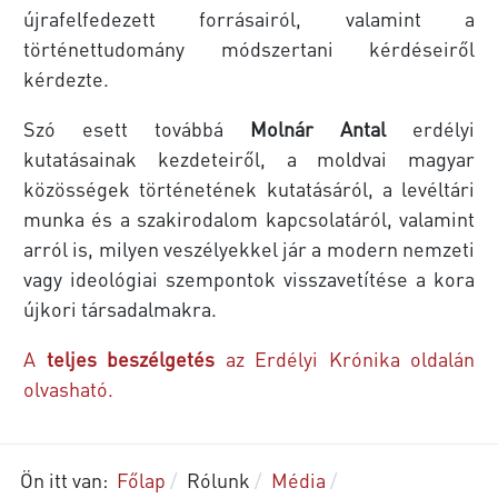
újrafelfedezett forrásairól, valamint a
történettudomány módszertani kérdéseiről
kérdezte.
Szó esett továbbá
Molnár Antal
erdélyi
kutatásainak kezdeteiről, a moldvai magyar
közösségek történetének kutatásáról, a levéltári
munka és a szakirodalom kapcsolatáról, valamint
arról is, milyen veszélyekkel jár a modern nemzeti
vagy ideológiai szempontok visszavetítése a kora
újkori társadalmakra.
A
teljes beszélgetés
az Erdélyi Krónika oldalán
olvasható.
Ön itt van:
Főlap
Rólunk
Média