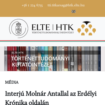
+36 1 224 6755
tti.titkarsag@htk.elte.hu
MÉDIA
Interjú Molnár Antallal az Erdélyi
Krónika oldalán