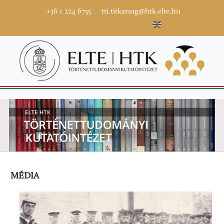
+36 1 224 6755
tti.titkarsag@htk.elte.hu
MÉDIA