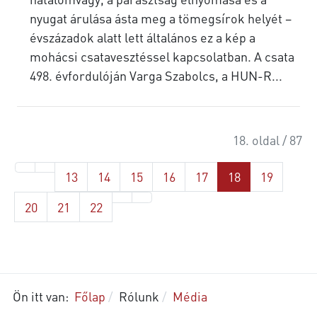
nyugat árulása ásta meg a tömegsírok helyét –
évszázadok alatt lett általános ez a kép a
mohácsi csatavesztéssel kapcsolatban. A csata
498. évfordulóján Varga Szabolcs, a HUN-R...
18. oldal / 87
13
14
15
16
17
18
19
20
21
22
Ön itt van:
Főlap
Rólunk
Média