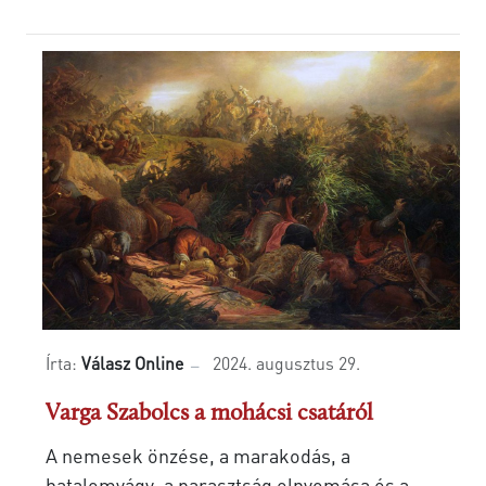
Írta:
Válasz Online
2024. augusztus 29.
Varga Szabolcs a mohácsi csatáról
A nemesek önzése, a marakodás, a
hatalomvágy, a parasztság elnyomása és a