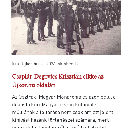
Írta:
Újkor.hu
2024. október 12.
Csaplár-Degovics Krisztián cikke az
Újkor.hu oldalán
Az Osztrák–Magyar Monarchia és azon belül a
dualista kori Magyarország koloniális
múltjának a feltárása nem csak amiatt jelent
kihívást hazánk történészei számára, mert
nemzeti történelemről és múltról alkotott