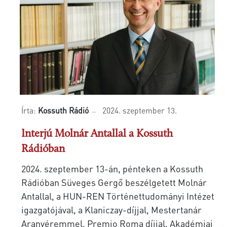
Írta:
Kossuth Rádió
2024. szeptember 13.
Interjú Molnár Antallal a Kossuth
Rádióban
2024. szeptember 13-án, pénteken a Kossuth
Rádióban Süveges Gergő beszélgetett Molnár
Antallal, a HUN-REN Történettudományi Intézet
igazgatójával, a Klaniczay-díjjal, Mestertanár
Aranyéremmel, Premio Roma díjjal, Akadémiai