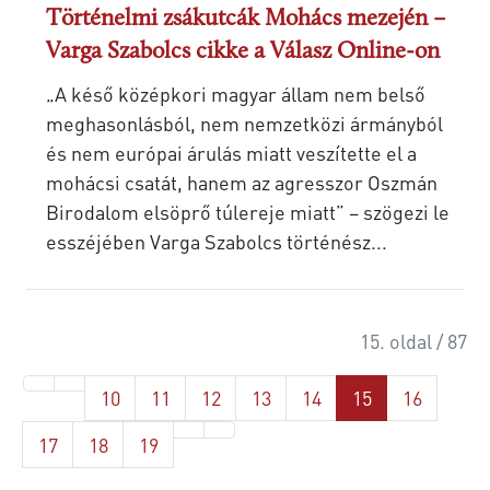
Történelmi zsákutcák Mohács mezején –
Varga Szabolcs cikke a Válasz Online-on
„A késő középkori magyar állam nem belső
meghasonlásból, nem nemzetközi ármányból
és nem európai árulás miatt veszítette el a
mohácsi csatát, hanem az agresszor Oszmán
Birodalom elsöprő túlereje miatt” – szögezi le
esszéjében Varga Szabolcs történész...
15. oldal / 87
10
11
12
13
14
15
16
17
18
19