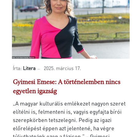
Írta:
Litera
2025. március 17.
Gyimesi Emese: A történelemben nincs
egyetlen igazság
„A magyar kulturális emlékezet nagyon szeret
elítélni is, felmenteni is, vagyis egyfajta bírói
szerepkörben tetszelegni. Pedig az igazi
előrelépést éppen azt jelentené, ha végre
túljuthatnánk ezen a fázison.” – Gyimesi