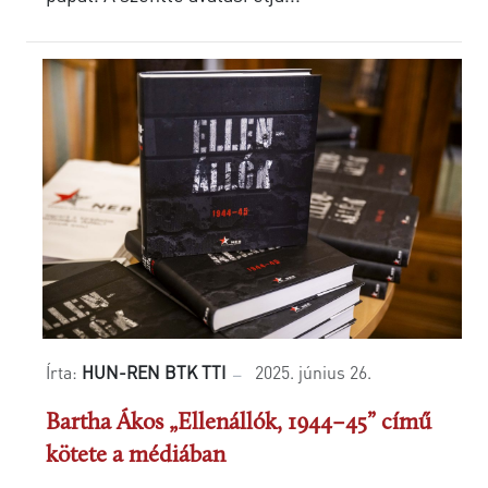
Írta:
HUN-REN BTK TTI
2025. június 26.
Bartha Ákos „Ellenállók, 1944–45” című
kötete a médiában