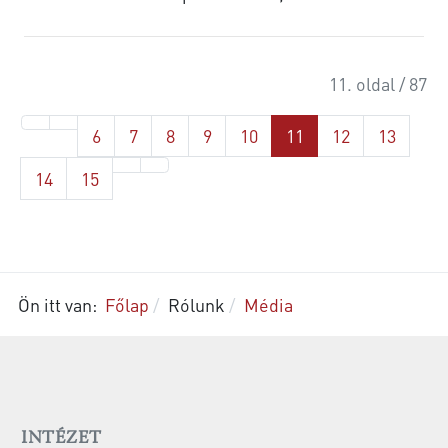
11. oldal / 87
6
7
8
9
10
11
12
13
14
15
Ön itt van:
Főlap
Rólunk
Média
INTÉZET