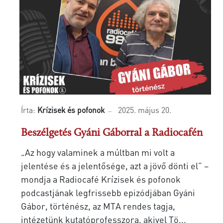
Írta:
Krízisek és pofonok
2025. május 20.
Beszélgetés Gyáni Gáborral a Radiocafén
„Az hogy valaminek a múltban mi volt a
jelentése és a jelentősége, azt a jövő dönti el” –
mondja a Radiocafé Krízisek és pofonok
podcastjának legfrissebb epizódjában Gyáni
Gábor, történész, az MTA rendes tagja,
intézetünk kutatóprofesszora, akivel Tö...