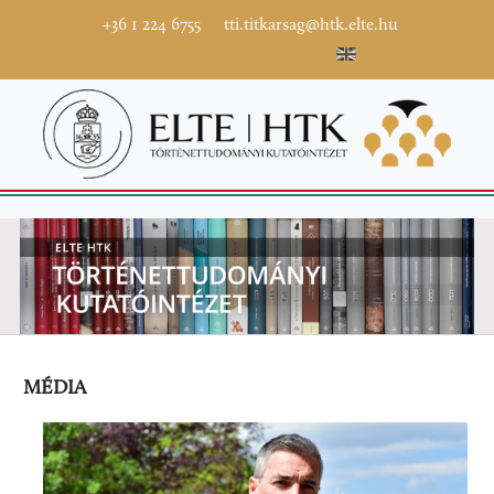
+36 1 224 6755
tti.titkarsag@htk.elte.hu
MÉDIA