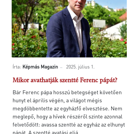
Írta:
Képmás Magazin
2025. július 1.
Mikor avathatják szentté Ferenc pápát?
Bár Ferenc pápa hosszú betegséget követően
hunyt el április végén, a világot mégis
megdöbbentette az egyházfő elvesztése. Nem
meglepő, hogy a hívek részéről szinte azonnal
felvetődött: avassa szentté az egyház az elhunyt
pápát. A szentté avatási eljá...