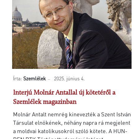
Írta:
Szemlélek
2025. június 4.
Interjú Molnár Antallal új kötetéről a
Szemlélek magazinban
Molnár Antalt nemrég kinevezték a Szent István
Társulat elnökének, néhány napra rá megjelent
a moldvai katolikusokról szóló kötete. A HUN-