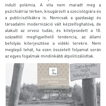
indult polémia. A vita nem maradt meg a
pszichiátriai térben, kisugárzott a szociológiára és
a publi­cisztikákra is. Nemcsak a gazdasági és
társadalmi modernizáció vált kézzelfoghatóvá, de
alakult az orvosi tudás, és kiteljesedett a 18.
századtól megfigyelhető tendencia, az állami
befolyás kiter­jesztése a vidéki terekre. Nem
meglepő tehát, ha ezen összetett fo­lyamat során
az egyes fogalmak mindinkább átpolitizálódtak.