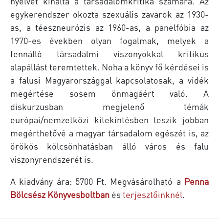
nyelvét kínálta a társadalomkritika számára. Az
egykerendszer okozta szexuális zavarok az 1930-
as, a téeszneurózis az 1960-as, a panelfóbia az
1970-es években olyan fogalmak, melyek a
fennálló társadalmi viszonyokkal kritikus
alapállást teremtettek. Noha a könyv fő kérdései is
a falusi Magyarországgal kapcsolatosak, a vidék
meg­értése sosem önmagáért való. A
diskurzusban megjelenő témák
európai/nemzetközi kitekintésben teszik jobban
megérthetővé a magyar társadalom egészét is, az
örökös kölcsönhatásban álló vá­ros és falu
viszonyrendszerét is.
A kiadvány ára: 5700 Ft. Megvásárolható a
Penna
Bölcsész Könyvesboltban
és
terjesztőinknél
.