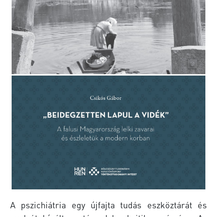
A pszichiátria egy újfajta tudás eszköztárát és