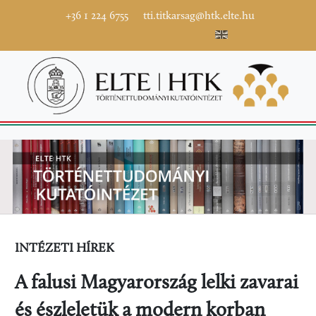
+36 1 224 6755
tti.titkarsag@htk.elte.hu
INTÉZETI HÍREK
A falusi Magyarország lelki zavarai
és észleletük a modern korban