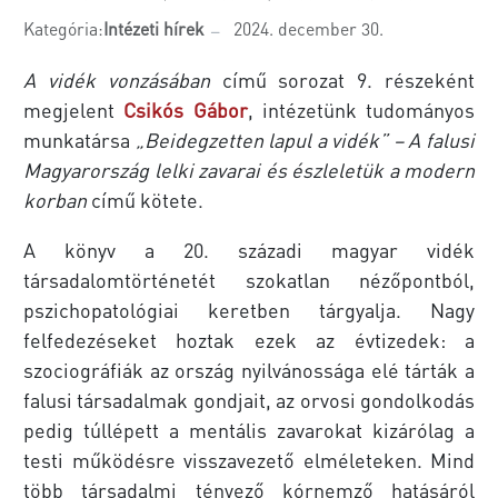
Kategória:
Intézeti hírek
2024. december 30.
A vidék vonzásában
című sorozat 9. részeként
megjelent
Csikós Gábor
, intézetünk tudományos
munkatársa
„Beidegzetten lapul a vidék” – A falusi
Magyarország lelki zavarai és észleletük a modern
korban
című kötete.
A könyv a 20. századi magyar vidék
társadalomtörténetét szo­katlan nézőpontból,
pszichopatológiai keretben tárgyalja. Nagy
felfedezéseket hoztak ezek az évtizedek: a
szociográfiák az ország nyilvánossága elé tárták a
falusi társadalmak gondjait, az orvosi gondolkodás
pedig túllépett a mentális zavarokat kizárólag a
testi működésre visszavezető elméleteken. Mind
több társadalmi té­nyező kórnemző hatásáról