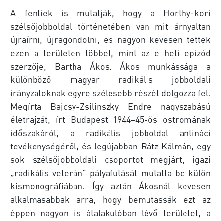
A fentiek is mutatják, hogy a Horthy-kori
szélsőjobboldal történetében van mit árnyaltan
újraírni, újragondolni, és nagyon kevesen tettek
ezen a területen többet, mint az e heti epizód
szerzője, Bartha Ákos. Ákos munkássága a
különböző magyar radikális jobboldali
irányzatoknak egyre szélesebb részét dolgozza fel.
Megírta Bajcsy-Zsilinszky Endre nagyszabású
életrajzát, írt Budapest 1944–45-ös ostromának
időszakáról, a radikális jobboldal antináci
tevékenységéről, és legújabban Rátz Kálmán, egy
sok szélsőjobboldali csoportot megjárt, igazi
„radikális veterán” pályafutását mutatta be külön
kismonográfiában. Így aztán Ákosnál kevesen
alkalmasabbak arra, hogy bemutassák ezt az
éppen nagyon is átalakulóban lévő területet, a