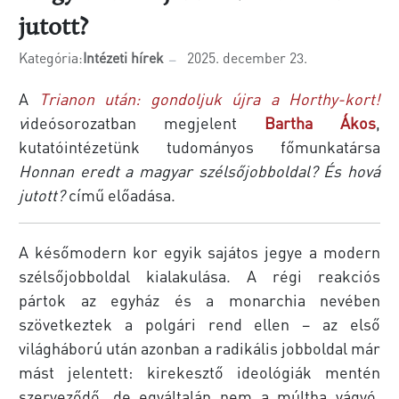
jutott?
Kategória:
Intézeti hírek
2025. december 23.
A
Trianon után: gondoljuk újra a Horthy-kort!
v
ideósorozatban megjelent
Bartha Ákos
,
kutatóintézetünk tudományos főmunkatársa
Honnan eredt a magyar szélsőjobboldal? És hová
jutott?
című előadása.
A későmodern kor egyik sajátos jegye a modern
szélsőjobboldal kialakulása. A régi reakciós
pártok az egyház és a monarchia nevében
szövetkeztek a polgári rend ellen – az első
világháború után azonban a radikális jobboldal már
mást jelentett: kirekesztő ideológiák mentén
szerveződő, de egyáltalán nem a múltba vágyó,