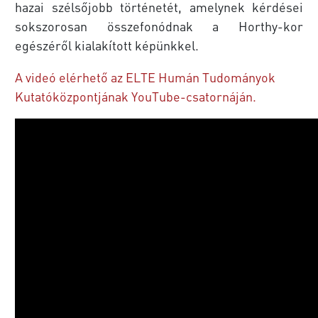
hazai szélsőjobb történetét, amelynek kérdései
sokszorosan összefonódnak a Horthy-kor
egészéről kialakított képünkkel.
A videó elérhető az ELTE Humán Tudományok
Kutatóközpontjának YouTube-csatornáján.