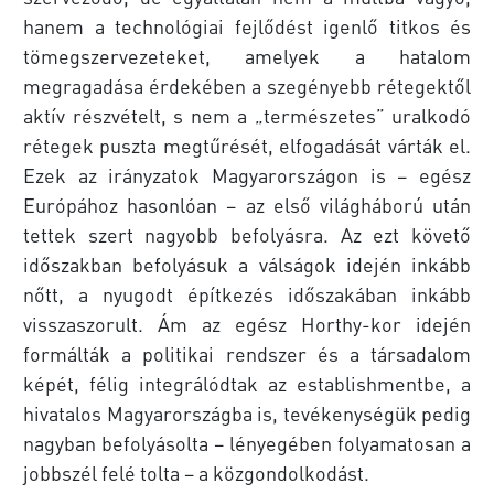
hanem a technológiai fejlődést igenlő titkos és
tömegszervezeteket, amelyek a hatalom
megragadása érdekében a szegényebb rétegektől
aktív részvételt, s nem a „természetes” uralkodó
rétegek puszta megtűrését, elfogadását várták el.
Ezek az irányzatok Magyarországon is – egész
Európához hasonlóan – az első világháború után
tettek szert nagyobb befolyásra. Az ezt követő
időszakban befolyásuk a válságok idején inkább
nőtt, a nyugodt építkezés időszakában inkább
visszaszorult. Ám az egész Horthy-kor idején
formálták a politikai rendszer és a társadalom
képét, félig integrálódtak az establishmentbe, a
hivatalos Magyarországba is, tevékenységük pedig
nagyban befolyásolta – lényegében folyamatosan a
jobbszél felé tolta – a közgondolkodást.