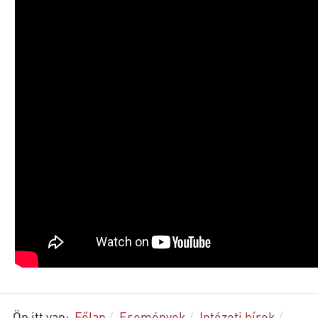
Ön itt van:
Főlap
Események
Intézeti hírek