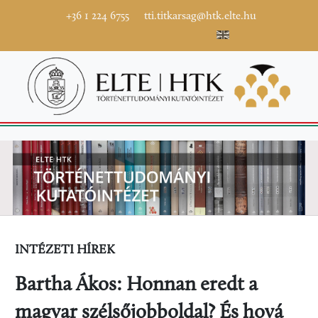
+36 1 224 6755
tti.titkarsag@htk.elte.hu
INTÉZETI HÍREK
Bartha Ákos: Honnan eredt a
magyar szélsőjobboldal? És hová