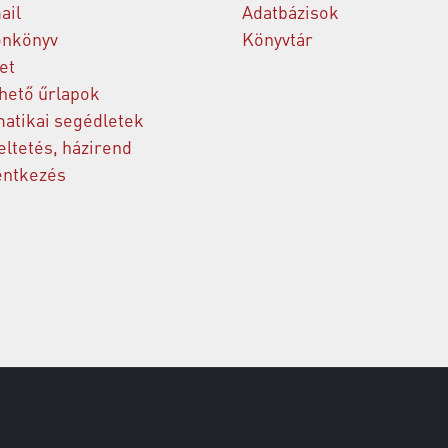
ail
Adatbázisok
onkönyv
Könyvtár
et
thető űrlapok
matikai segédletek
ltetés, házirend
entkezés