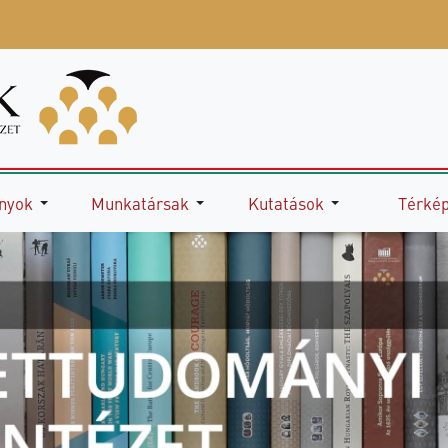
nyok
Munkatársak
Kutatások
Térké