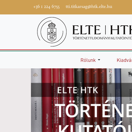
+36 1 224 6755
tti.titkarsag@htk.elte.hu
Rólunk
Kiadvá