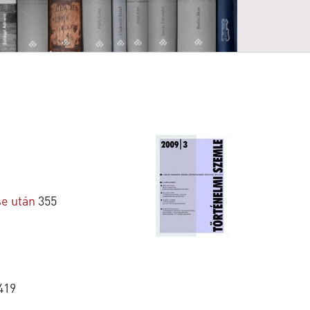
se után
355
419