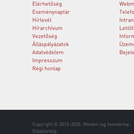
Elérhetőség
Webm
Eseménynaptár
Telef
Hírlevél
Intran
Hírarchívum
Letöl
Vezetőség
Infor
Álláspályázatok
Üzeme
Adatvédelem
Bejel
Impresszum
Régi honlap
Copyright © 2013–
2026
. Minden jog fenntartva.
Oldaltérkép