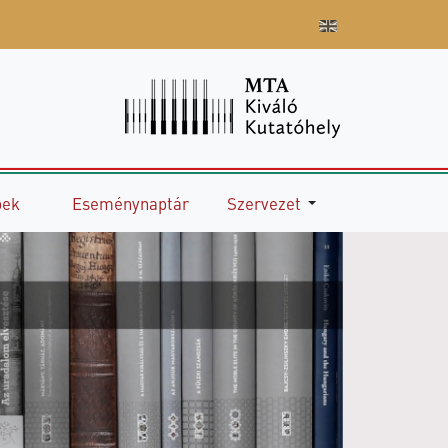
pek
Eseménynaptár
Szervezet