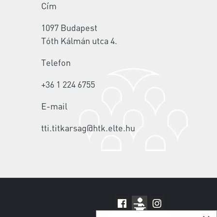
Cím
1097 Budapest
Tóth Kálmán utca 4.
Telefon
+36 1 224 6755
E-mail
tti.titkarsag@htk.elte.hu