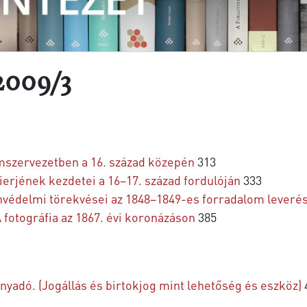
2009/3
mszervezetben a 16. század közepén
313
rierjének kezdetei a 16–17. század fordulóján
333
önvédelmi törekvései az 1848–1849-es forradalom leveré
fotográfia az 1867. évi koronázáson
385
nyadó. (Jogállás és birtokjog mint lehetőség és eszköz)