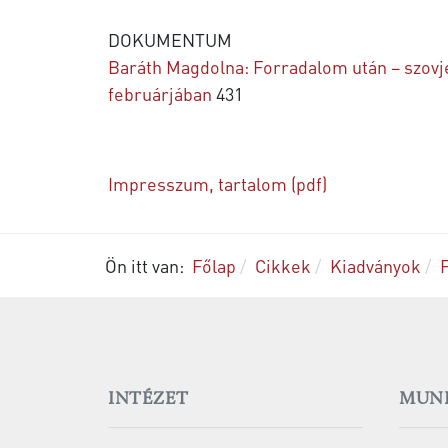
DOKUMENTUM
Baráth Magdolna: Forradalom után – szovj
februárjában
431
Impresszum, tartalom (pdf)
Ön itt van:
Főlap
Cikkek
Kiadványok
INTÉZET
MUN