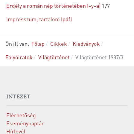
Erdély a román nép történetében (–y–a)
177
Impresszum, tartalom (pdf)
Ön itt van:
Főlap
Cikkek
Kiadványok
Folyóiratok
Világtörténet
Világtörténet 1987/3
INTÉZET
Elérhetőség
Eseménynaptár
Hírlevél