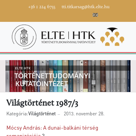
+36 1 224 6755
tti.titkarsag@htk.elte.hu
Világtörténet 1987/3
Kategória:
Világtörténet
2013. november 28.
Mócsy András: A dunai-balkáni térség
romanizációja
3