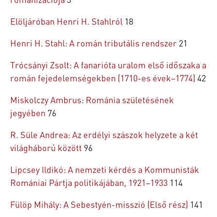
Elöljáróban Henri H. Stahlról
18
Henri H. Stahl: A román tributális rendszer
21
Trócsányi Zsolt: A fanarióta uralom első időszaka a
román fejedelemségekben (1710-es évek–1774)
42
Miskolczy Ambrus: Románia születésének
jegyében
76
R. Süle Andrea: Az erdélyi szászok helyzete a két
világháború között
96
Lipcsey Ildikó: A nemzeti kérdés a Kommunisták
Romániai Pártja politikájában, 1921–1933
114
Fülöp Mihály: A Sebestyén-misszió (Első rész)
141