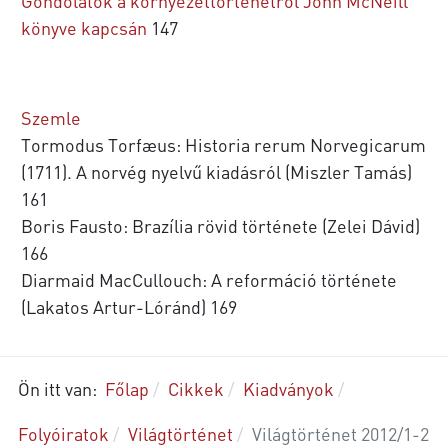
Gondolatok a környezettörténetrõl John McNeill
könyve kapcsán
147
Szemle
Tormodus Torfæus: Historia rerum Norvegicarum
(1711). A norvég nyelvű kiadásról (Miszler Tamás)
161
Boris Fausto: Brazília rövid története (Zelei Dávid)
166
Diarmaid MacCullouch: A reformáció története
(Lakatos Artur-Lóránd) 169
Ön itt van:
Főlap
Cikkek
Kiadványok
Folyóiratok
Világtörténet
Világtörténet 2012/1-2