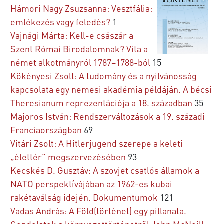
Hámori Nagy Zsuzsanna: Vesztfália:
emlékezés vagy feledés?
1
Vajnági Márta: Kell-e császár a
Szent Római Birodalomnak? Vita a
német alkotmányról 1787–1788-ból
15
Kökényesi Zsolt: A tudomány és a nyilvánosság
kapcsolata egy nemesi akadémia példáján. A bécsi
Theresianum reprezentációja a 18. században
35
Majoros István: Rendszerváltozások a 19. századi
Franciaországban
69
Vitári Zsolt: A Hitlerjugend szerepe a keleti
„élettér” megszervezésében
93
Kecskés D. Gusztáv: A szovjet csatlós államok a
NATO perspektívájában az 1962-es kubai
rakétaválság idején. Dokumentumok
121
Vadas András: A Föld(történet) egy pillanata.