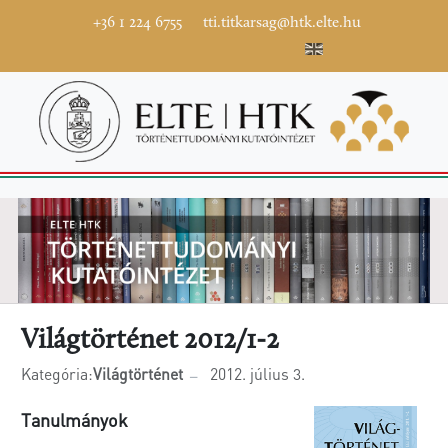
+36 1 224 6755
tti.titkarsag@htk.elte.hu
Világtörténet 2012/1-2
Kategória:
Világtörténet
2012. július 3.
Tanulmányok