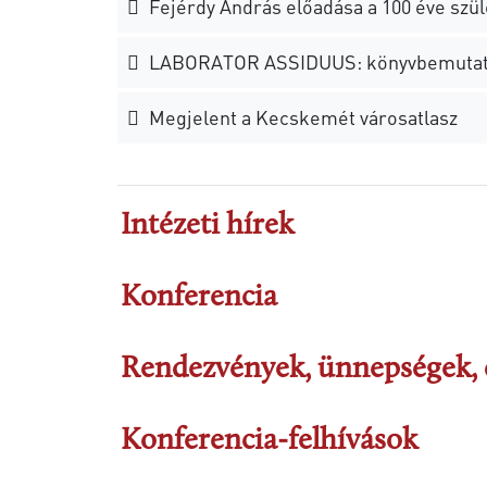
Fejérdy András előadása a 100 éve szül
LABORATOR ASSIDUUS: könyvbemutató 
Megjelent a Kecskemét városatlasz
Intézeti hírek
Konferencia
Rendezvények, ünnepségek, 
Konferencia-felhívások