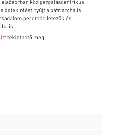
z elsősorban közigazgatáscentrikus
 betekintést nyújt a patriarchális
társadalom peremén létezők és
iba is.
e
itt
tekinthető meg.