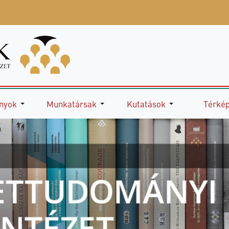
nyok
Munkatársak
Kutatások
Térké