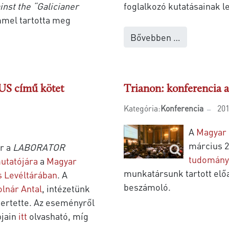
inst the “Galicianer
foglalkozó kutatásainak 
mel tartotta meg
Bővebben …
S című kötet
Trianon: konferencia
Kategória:
Konferencia
201
A
Magyar
március 2
or a
LABORATOR
tudomány
utatójára
a
Magyar
munkatársunk tartott elő
s Levéltárában
. A
beszámoló.
lnár Antal
, intézetünk
ertette. Az eseményről
jain
itt
olvasható, míg