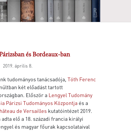
 Párizsban és Bordeaux-ban
2019. április 8.
ünk tudományos tanácsadója,
Tóth Ferenc
últban két előadást tartott
országban. Először a
Lengyel Tudomány
a Párizsi Tudományos Központja
és a
hâteau de Versailles
kutatóintézet 2019.
dta elő a 18. századi francia királyi
ngyel és magyar főurak kapcsolataival