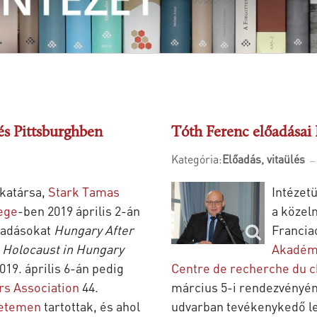
és Pittsburghben
Tóth Ferenc előadásai
Kategória:
Előadás, vitaülés
katársa,
Stark Tamas
Intézet
ege
-ben 2019 április 2-án
a közelm
lőadásokat
Hungary After
Francia
 Holocaust in Hungary
Akadémi
019. április 6-án pedig
Centre de recherche du c
s Association
44.
március 5-i rendezvényén a
yetemen
tartottak, és ahol
udvarban tevékenykedő le