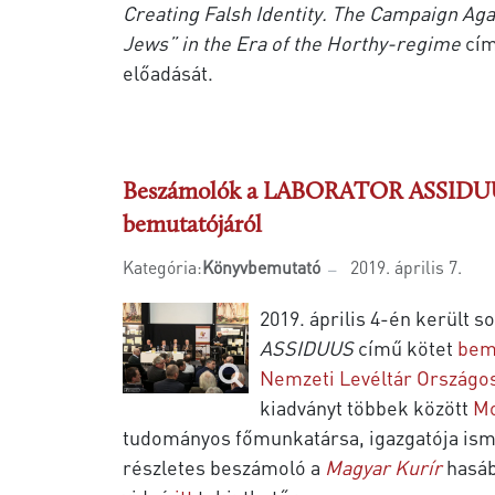
Creating Falsh Identity. The Campaign Aga
Jews” in the Era of the Horthy-regime
cím
előadását.
Beszámolók a LABORATOR ASSIDUU
bemutatójáról
Kategória:
Könyvbemutató
2019. április 7.
2019. április 4-én került s
ASSIDUUS
című kötet
bem
Nemzeti Levéltár Országo
kiadványt többek között
Mo
tudományos főmunkatársa, igazgatója ism
részletes beszámoló a
Magyar Kurír
hasáb