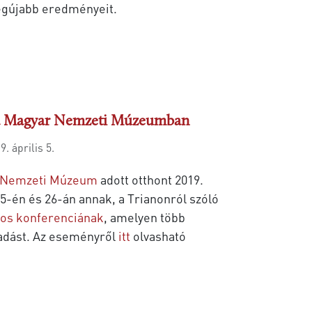
legújabb eredményeit.
 a Magyar Nemzeti Múzeumban
9. április 5.
 Nemzeti Múzeum
adott otthont 2019.
5-én és 26-án annak, a Trianonról szóló
os konferenciának
, amelyen több
adást. Az eseményről
itt
olvasható