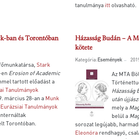
tanulmánya
itt
olvasható.
k-ban és Torontóban
Házasság Budán – A Ma
kötete
Kategória:
Események
201
 főmunkatársa,
Stark
5-en
Erosion of Academic
Az MTA Bö
mel tartott előadást a
Történettu
ai Tanulmányok
Házasság B
. március 28-an a
Munk
után újjász
s Eurázsiai Tanulmányok
mely a
Mag
internáltak
belül a
Mag
lt Torontóban.
sorozat legújabb, harmadi
Eleonóra
rendhagyó, csal