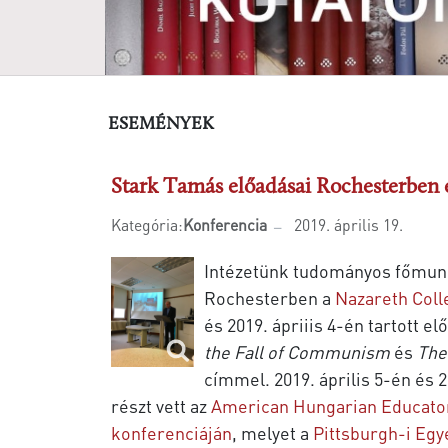
ESEMÉNYEK
Stark Tamás előadásai Rochesterben 
Kategória:
Konferencia
2019. április 19.
Intézetünk tudományos főmun
Rochesterben a
Nazareth Coll
és 2019. ápriiis 4-én tartott e
the Fall of Communism
és
The
címmel. 2019. április 5-én és 2
részt vett az
American Hungarian Educator
konferenciáján
, melyet a
Pittsburgh-i Eg