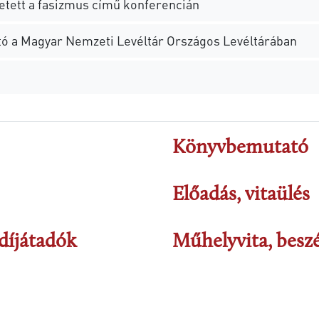
etett a fasizmus című konferencián
a Magyar Nemzeti Levéltár Országos Levéltárában
Könyvbemutató
Előadás, vitaülés
díjátadók
Műhelyvita, beszé