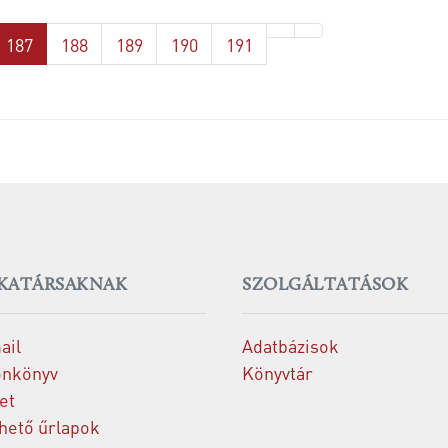
187
188
189
190
191
KATÁRSAKNAK
SZOLGÁLTATÁSOK
ail
Adatbázisok
onkönyv
Könyvtár
et
thető űrlapok