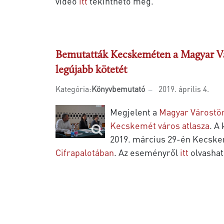
videó
itt
tekinthető meg.
Bemutatták Kecskeméten a Magyar Vár
legújabb kötetét
Kategória:
Könyvbemutató
2019. április 4.
Megjelent a
Magyar Várostör
Kecskemét város atlasza
. A
2019. március 29-én Kecskem
Cifrapalotában
. Az eseményről
itt
olvashat