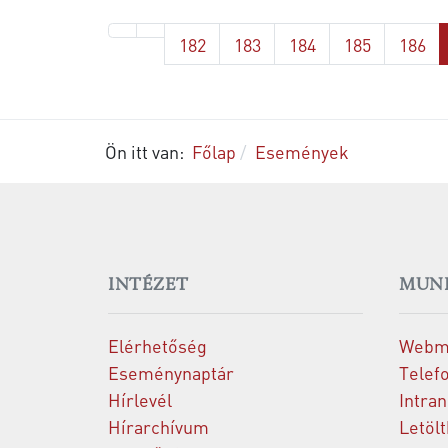
182
183
184
185
186
Ön itt van:
Főlap
Események
INTÉZET
MUN
Elérhetőség
Webm
Eseménynaptár
Telef
Hírlevél
Intran
Hírarchívum
Letöl