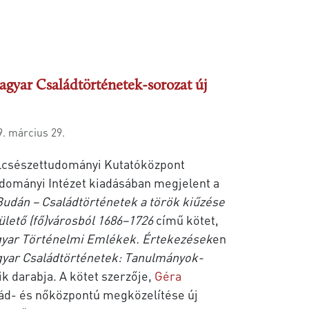
gyar Családtörténetek-sorozat új
9. március 29.
lcsészettudományi Kutatóközpont
dományi Intézet kiadásában megjelent a
udán – Családtörténetek a török kiűzése
ülető (fő)városból 1686–1726
című kötet,
yar Történelmi Emlékek. Értekezések
en
yar Családtörténetek: Tanulmányok-
k darabja. A kötet szerzője,
Géra
ád- és nőközpontú megközelítése új