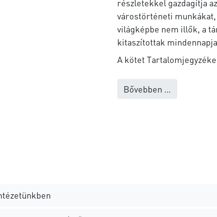
részletekkel gazdagítja a
várostörténeti munkákat, s
világképbe nem illők, a 
kitaszítottak mindennapja
A kötet Tartalomjegyzék
Bővebben …
intézetünkben