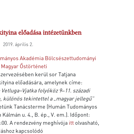
kityina előadása intézetünkben
2019. április 2.
mányos Akadémia Bölcsészettudományi
 Magyar Őstörténeti
szervezésében kerül sor Tatjana
ityina előadására, amelynek címe:
 Vetluga–Vjatka folyóköz 9‒11. századi
 különös tekintettel a „magyar jellegű”
ézetünk Tanácsterme (Humán Tudományos
 Kálmán u. 4., B. ép., V. em.). Időpont:
 11:00. A rendezvény meghívója
itt
olvasható,
dáshoz kapcsolódó