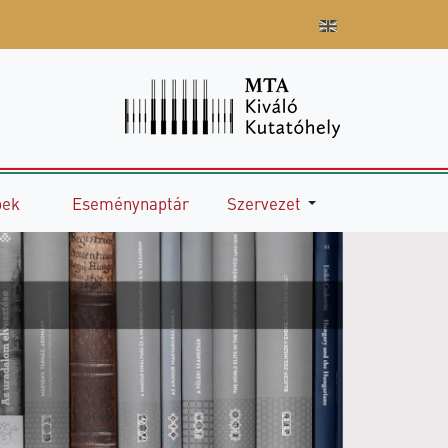
pek
Eseménynaptár
Szervezet