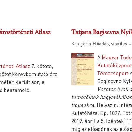
ostörténeti Atlasz
Tatjana Bagisevna Nyi
Kategória:
Előadás, vitaülés
A
Magyar Tudo
Kutatóközpont
téneti Atlasz
7. kötete,
Témacsoport
 kötet könyvbemutatójára
Bagisevna Nyik
éten került sor, a
Veretes övek a
ó beszámoló.
temetőinek hagyatékában,
típusokra.
Helyszín: int
Kutatóháza, Bp. 1097. Tóth
2019. április 5. (péntek)
míg az előadónak az előa