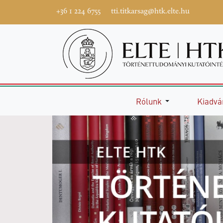
+36 1 224 6755
tti.titkarsag@htk.elte.hu
Rólunk
Kiadvá