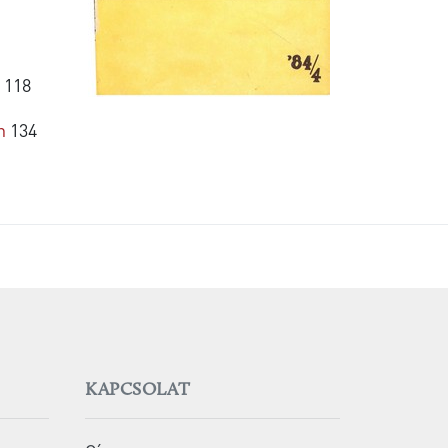
118
n
134
KAPCSOLAT