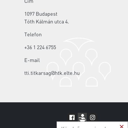
Cím
1097 Budapest
Tóth Kálmán utca 4.
Telefon
+36 1 224 6755
E-mail
tti.titkarsag@htk.elte.hu
×