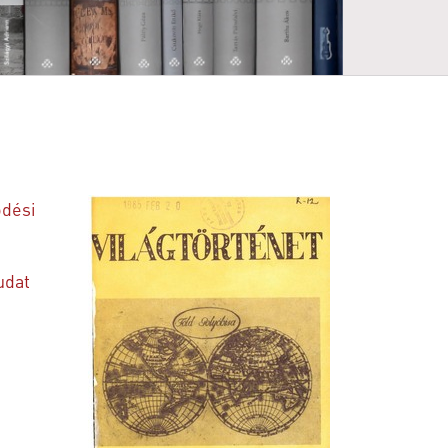
ödési
udat