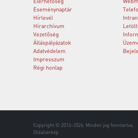
Elérhetőség
Webm
Eseménynaptár
Telef
Hírlevél
Intran
Hírarchívum
Letöl
Vezetőség
Infor
Álláspályázatok
Üzeme
Adatvédelem
Bejel
Impresszum
Régi honlap
Copyright © 2013–
2026
. Minden jog fenntartva.
Oldaltérkép