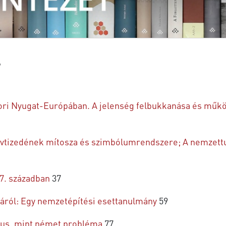
ori Nyugat-Európában. A jelenség felbukkanása és műk
évtizedének mítosza és szimbólumrendszere; A nemzett
7. században
37
járól: Egy nemzetépítési esettanulmány
59
mus, mint német probléma
77