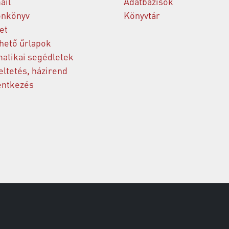
ail
Adatbázisok
onkönyv
Könyvtár
et
thető űrlapok
matikai segédletek
ltetés, házirend
entkezés