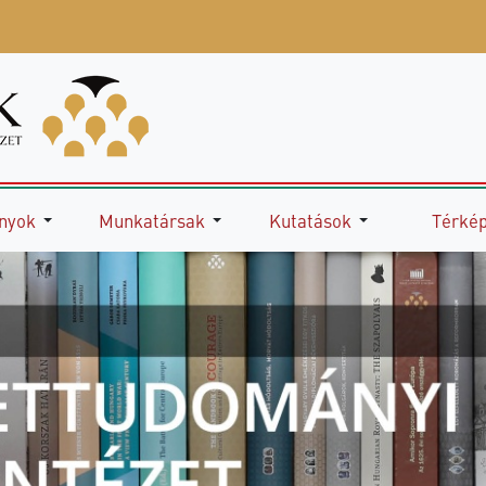
nyok
Munkatársak
Kutatások
Térké