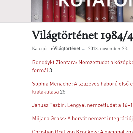
Világtörténet 1984/4
Kategória:
Világtörténet
2013. november 28.
Benedykt Zientara: Nemzettudat a középk
formái
3
Sophia Menache: A százéves háború első 
kialakulása
25
Janusz Tazbir: Lengyel nemzettudat a 16–1
Miijana Gross: A horvát nemzet integráció
Christian Graf von Krockow: A nacionaliz