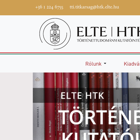
+36 1 224 6755
tti.titkarsag@htk.elte.hu
Rólunk
Kiadvá