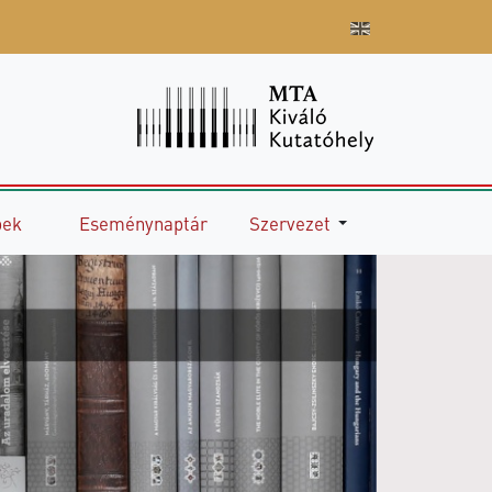
pek
Eseménynaptár
Szervezet