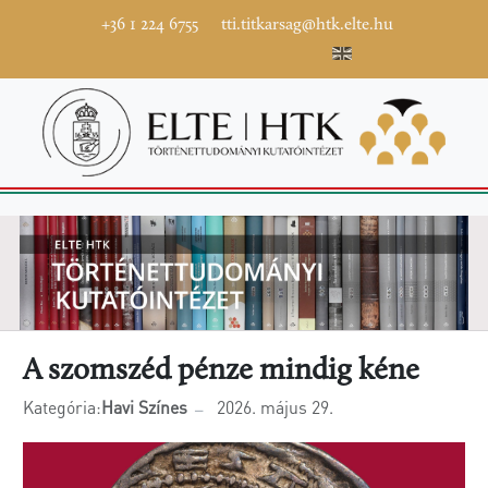
+36 1 224 6755
tti.titkarsag@htk.elte.hu
A szomszéd pénze mindig kéne
Kategória:
Havi Színes
2026. május 29.