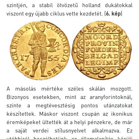
szintjén, a stabil ötvözetű holland dukátokkal
viszont egy újabb ciklus vette kezdetét. (
6. kép
)
A másolás mértéke széles skálán mozgott.
Bizonyos esetekben, mint az aranyforintoknál,
szinte a megtévesztésig pontos utánzatokat
készítettek. Máskor viszont csupán az ikonikus
éremképeket ültették át a helyi pénzekre, de már
a saját verdei stílusnyelvet alkalmazva. Ez
utóbbiról beszélhetünk az államalapítás körüli