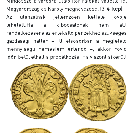
Mindössze a városra utaló köriratokat váltotta fel
Magyarország és Károly megnevezése. (
3-4. kép
)
Az utánzatnak jellemzően kétféle jövője
lehetett.Ha a kibocsátónak nem állt
rendelkezésére az értékálló pénzekhez szükséges
gazdasági háttér – itt elsősorban a megfelelő
mennyiségű nemesfém értendő –, akkor rövid
időn belül elhalt a próbálkozás.
Ha viszont sikerült