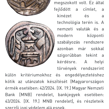
megszokott volt. Ez által
fejlődött a címlet, a
kinézet és a
technológia terén is. A
nemzeti valuták és a
modern központi
szabályozás rendszere
azonban már sokkal
szigorúbban tekint a
kérdésre. A helyi
törvények rendszerint
külön kritériumokhoz és engedélyeztetéshez
kötik az utánzatok készítését (Magyarországon
érmék esetében: 42/2024. [IX. 19.] Magyar Nemzeti
Bank [MNB] rendelet, bankjegyek esetében:
43/2024. [IX. 19.] MNB rendelet), és részleteik
szerzői jogi védelem alá esnek.