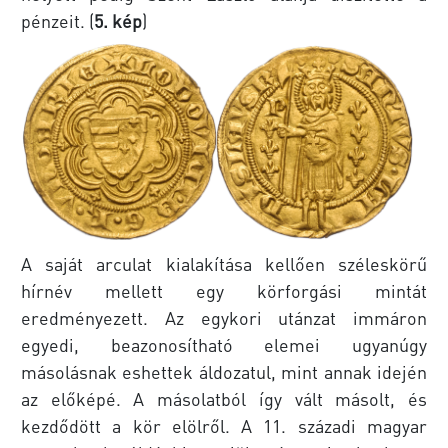
pénzeit. (
5. kép
)
A saját arculat kialakítása kellően széleskörű
hírnév mellett egy körforgási mintát
eredményezett. Az egykori utánzat immáron
egyedi, beazonosítható elemei ugyanúgy
másolásnak eshettek áldozatul, mint annak idején
az előképé. A másolatból így vált másolt, és
kezdődött a kör elölről. A 11. századi magyar