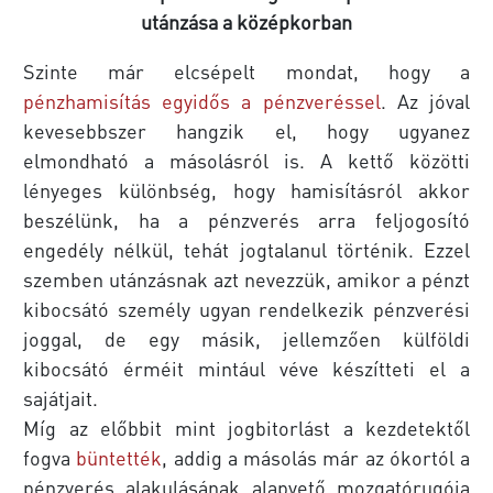
utánzása a középkorban
Szinte már elcsépelt mondat, hogy a
pénzhamisítás egyidős a pénzveréssel
. Az jóval
kevesebbszer hangzik el, hogy ugyanez
elmondható a másolásról is. A kettő közötti
lényeges különbség, hogy hamisításról akkor
beszélünk, ha a pénzverés arra feljogosító
engedély nélkül, tehát jogtalanul történik. Ezzel
szemben utánzásnak azt nevezzük, amikor a pénzt
kibocsátó személy ugyan rendelkezik pénzverési
joggal, de egy másik, jellemzően külföldi
kibocsátó érméit mintául véve készítteti el a
sajátjait.
Míg az előbbit mint jogbitorlást a kezdetektől
fogva
büntették
, addig a másolás már az ókortól a
pénzverés alakulásának alapvető mozgatórugója