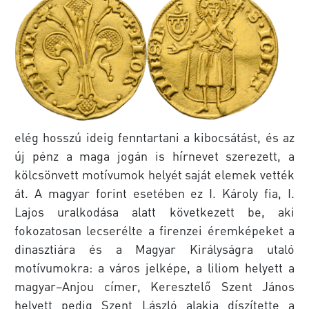
elég hosszú ideig fenntartani a kibocsátást, és az
új pénz a maga jogán is hírnevet szerezett, a
kölcsönvett motívumok helyét saját elemek vették
át. A magyar forint esetében ez I. Károly fia, I.
Lajos uralkodása alatt következett be, aki
fokozatosan lecserélte a firenzei éremképeket a
dinasztiára és a Magyar Királyságra utaló
motívumokra: a város jelképe, a liliom helyett a
magyar–Anjou címer, Keresztelő Szent János
helyett pedig Szent László alakja díszítette a