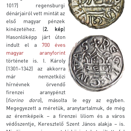
1017) regensburgi
dénárjairól vett mintát az
első magyar pénzek
kinézetéhez. (
2. kép
)
Hasonlóképp járt úton
indult el a
700 éves
magyar aranyforint
története is. I. Károly
(1301–1342) az akkorra
már nemzetközi
hírnévnek örvendő
firenzei aranypénzt
(
fiorino doro
), másolta le egy az egyben.
Megegyezett a méretük, aranytartalmuk, de még
az éremképeik – a firenzei liliom és a város
védőszentje, Keresztelő Szent János alakja – is.