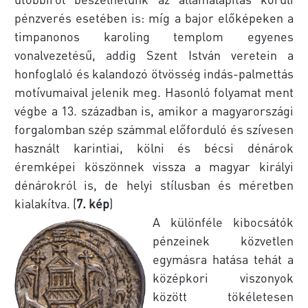
pénzverés esetében is: míg a bajor előképeken a
timpanonos karoling templom egyenes
vonalvezetésű, addig Szent István veretein a
honfoglaló és kalandozó ötvösség indás-palmettás
motívumaival jelenik meg. Hasonló folyamat ment
végbe a 13. században is, amikor a magyarországi
forgalomban szép számmal előforduló és szívesen
használt karintiai, kölni és bécsi dénárok
éremképei köszönnek vissza a magyar királyi
dénárokról is, de helyi stílusban és méretben
kialakítva. (
7. kép
)
A különféle kibocsátók
pénzeinek közvetlen
egymásra hatása tehát a
középkori viszonyok
között tökéletesen