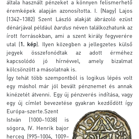
általa használt pénzeket a könnyen felismerhető
éremképek alapján azonosította. I. (Nagy) Lajos
(1342–1382) Szent László alakját ábrázoló ezüst
dénárjával például
bardus
néven találkozhatunk az
írott forrásokban, ami a szent király fegyverére
utal (
1. kép
). Ilyen közegben a jellegzetes külső
jegyek összefonódtak az adott érméhez
kapcsolódó jó hírnévvel, amely bizalmat
kölcsönzött a másolatnak is.
Így tehát több szempontból is logikus lépés volt
egy máshol már jól bevált pénznemet és annak
kinézetét átvenni. Egy új pénzverés indítása, vagy
egy új címlet bevezetése gyakran kezdődött így
Európa-szerte.
Szent
István (1000–1038) is
sógora, IV. Henrik bajor
herceg (995–1004, 1009–