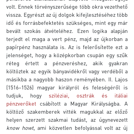
volt. Ennek törvényszerűsége több okra vezethető
vissza. Egyrészt az új dolgok kifejlesztéséhez több
idő és forrásbefektetés szükséges, mint egy már
bevált szokás átvételéhez. Ezen logika alapján
terjedt el maga a vert pénz, majd az újkorban a
papírpénz használata is. Az is felerősítette ezt a
jelenséget, hogy a középkorban csupán egy szűk
réteg értett a pénzveréshez, akik gyakran
költöztek az egyik bányavidékről vagy verdéből a
másikba a nagyobb haszon reményében. II. Lajos
(1516–1526) magyar királyról és feleségéről is
tudjuk, hogy
sziléziai, osztrák és itáliai
pénzverőket
csábított a Magyar Királyságba. A
költöző szakemberek vitték magukkal az előző
helyen szerzett szakmai tudást, az úgynevezett
know howt
, ami közvetlen befolyással volt az új