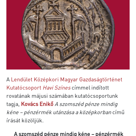
A
Lendület Középkori Magyar Gazdaságtörténet
Kutatócsoport
Havi Színes
címmel indított
rovatának májusi számában kutatócsoportunk
tagja,
Kovács Enikő
A szomszéd pénze mindig
kéne – pénzérmék utánzása a középkorban
című
írását közöljük.
A szomszéd pénze mindig kéne – pénzérmék