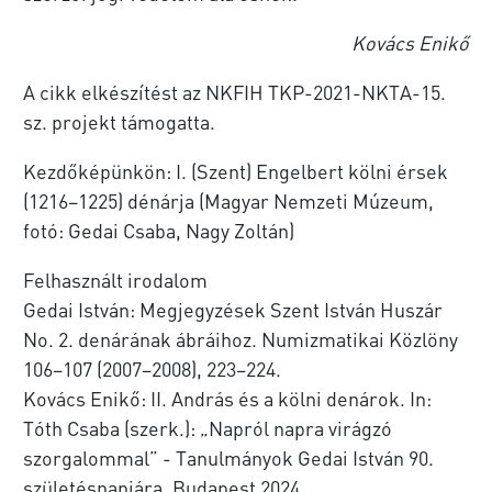
Kovács Enikő
A cikk elkészítést az NKFIH TKP-2021-NKTA-15.
sz. projekt támogatta.
Kezdőképünkön: I. (Szent) Engelbert kölni érsek
(1216–1225) dénárja (Magyar Nemzeti Múzeum,
fotó: Gedai Csaba, Nagy Zoltán)
Felhasznált irodalom
Gedai István: Megjegyzések Szent István Huszár
No. 2. denárának ábráihoz. Numizmatikai Közlöny
106–107 (2007–2008), 223–224.
Kovács Enikő: II. András és a kölni denárok. In:
Tóth Csaba (szerk.): „Napról napra virágzó
szorgalommal” - Tanulmányok Gedai István 90.
születésnapjára. Budapest 2024.