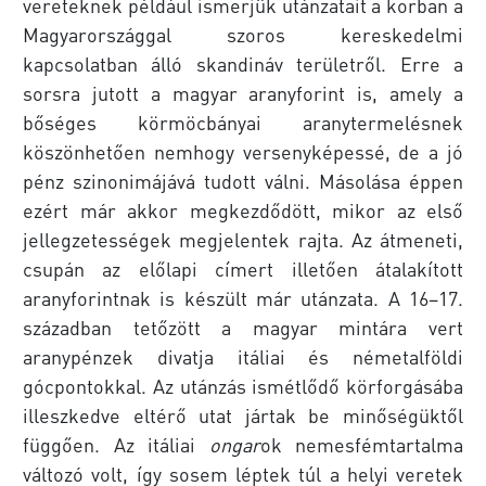
vereteknek például ismerjük utánzatait a korban a
Magyarországgal szoros kereskedelmi
kapcsolatban álló skandináv területről. Erre a
sorsra jutott a magyar aranyforint is, amely a
bőséges körmöcbányai aranytermelésnek
köszönhetően nemhogy versenyképessé, de a jó
pénz szinonimájává tudott válni. Másolása éppen
ezért már akkor megkezdődött, mikor az első
jellegzetességek megjelentek rajta. Az átmeneti,
csupán az előlapi címert illetően átalakított
aranyforintnak is készült már utánzata. A 16–17.
században tetőzött a magyar mintára vert
aranypénzek divatja itáliai és németalföldi
gócpontokkal. Az utánzás ismétlődő körforgásába
illeszkedve eltérő utat jártak be minőségüktől
függően. Az itáliai
ongar
ok nemesfémtartalma
változó volt, így sosem léptek túl a helyi veretek