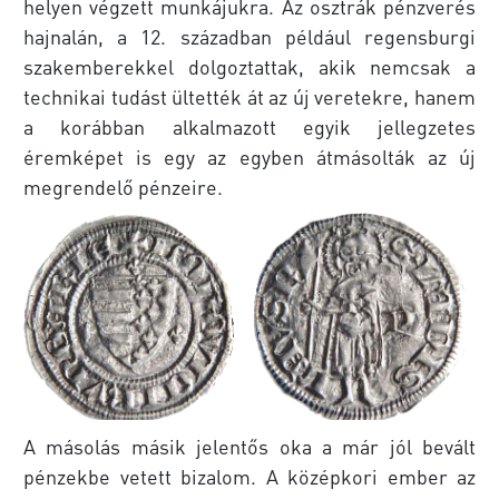
helyen végzett munkájukra. Az osztrák pénzverés
hajnalán, a 12. században például regensburgi
szakemberekkel dolgoztattak, akik nemcsak a
technikai tudást ültették át az új veretekre, hanem
a korábban alkalmazott egyik jellegzetes
éremképet is egy az egyben átmásolták az új
megrendelő pénzeire.
A másolás másik jelentős oka a már jól bevált
pénzekbe vetett bizalom. A középkori ember az