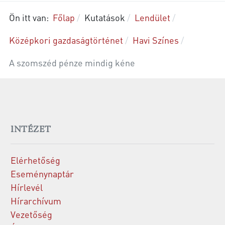
Ön itt van:
Főlap
Kutatások
Lendület
Középkori gazdaságtörténet
Havi Színes
A szomszéd pénze mindig kéne
INTÉZET
Elérhetőség
Eseménynaptár
Hírlevél
Hírarchívum
Vezetőség