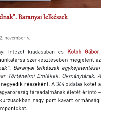
adnak”. Baranyai lelkészek
2. november 4.
yi Intézet kiadásában és
Koloh Gábor
,
munkatársa
szerkesztésében megjelent az
dnak”.
Baranyai lelkészek egykejelentései
ar Történelmi Emlékek. Okmánytárak. A
 negyedik részeként. A
364 oldalas
kötet
a
agyarország társadalmának életét érintő –
skurzusokban nagy port kavart ormánsági
empontokat.