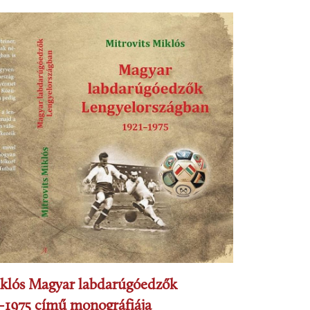
iklós Magyar labdarúgóedzők
–1975 című monográfiája