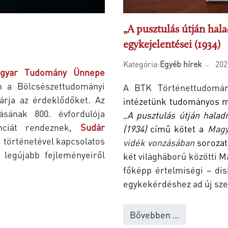
„A pusztulás útján hal
egykejelentései (1934)
Kategória:
Egyéb hírek
202
gyar Tudomány Ünnepe
n a Bölcsészettudományi
A BTK Történettudomán
rja az érdeklődőket. Az
intézetünk tudományos 
sának 800. évfordulója
„A pusztulás útján hala
renciát rendeznek,
Sudár
(1934)
című kötet a
Magy
i történetével kapcsolatos
vidék vonzásában
sorozat
 legújabb fejleményeiről
két világháború közötti M
főképp értelmiségi – di
egykekérdéshez ad új sz
Bővebben …