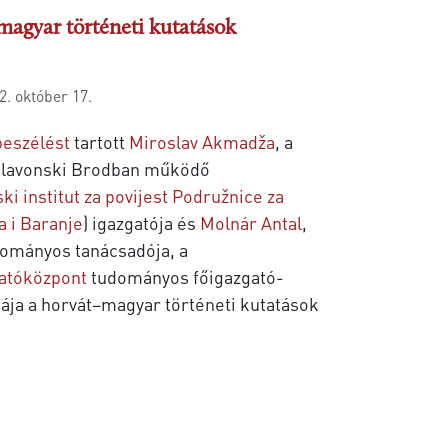
magyar történeti kutatások
2. október 17.
eszélést
tartott
Miroslav Akmadža
, a
 Slavonski Brodban működő
ki institut za povijest Podružnice za
a i Baranje
) igazgatója és
Molnár Antal
,
dományos tanácsadója, a
atóközpont
tudományos főigazgató-
ája a horvát–magyar történeti kutatások