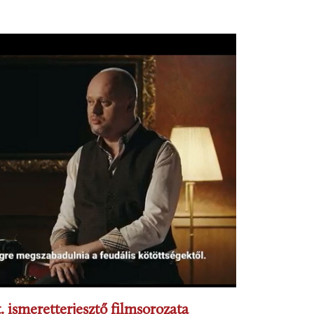
 ismeretterjesztő filmsorozata