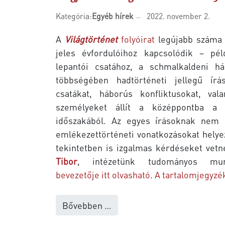
Kategória:
Egyéb hírek
2022. november 2.
A
Világtörténet
folyóirat
legújabb száma a
jeles évfordulóihoz kapcsolódik – pél
lepantói csatához, a schmalkaldeni há
többségében hadtörténeti jellegű írás
csatákat, háborús konfliktusokat, vala
személyeket állít a középpontba a
időszakából. Az egyes írásoknak nem a
emlékezettörténeti vonatkozásokat helye
tekintetben is izgalmas kérdéseket vetn
Tibor
, intézetünk tudományos munk
bevezetője itt olvasható
.
A tartalomjegyzék 
Bővebben …