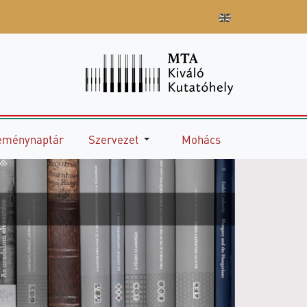
eménynaptár
Szervezet
Mohács