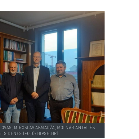
 LOVAS, MIROSLAV AKMADŽA, MOLNÁR ANTAL ÉS
ITS DÉNES (FOTÓ: HIPSB.HR)