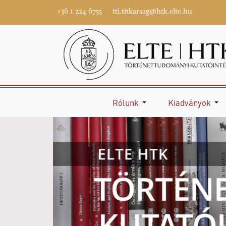
+36 1 224 6755
tti.titkarsag@htk.elte.hu
Rólunk
Kiadványok