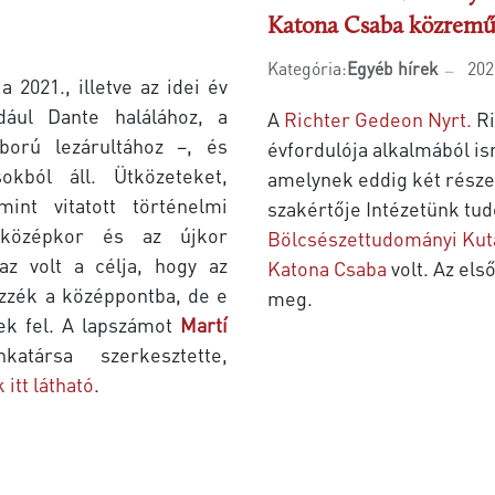
Katona Csaba közremű
Kategória:
Egyéb hírek
202
 2021., illetve az idei év
dául Dante halálához, a
A
Richter Gedeon Nyrt.
Ri
ború lezárultához –, és
évfordulója alkalmából is
okból áll. Ütközeteket,
amelynek eddig két része 
mint vitatott történelmi
szakértője Intézetünk tu
 középkor és az újkor
Bölcsészettudományi Kut
z volt a célja, hogy az
Katona Csaba
volt. Az els
zzék a középpontba, de e
meg.
ek fel. A lapszámot
Martí
atársa szerkesztette,
itt látható
.