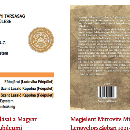
dásai a Magyar
Megjelent Mitrovits M
ubileumi
Lengyelországban 1921