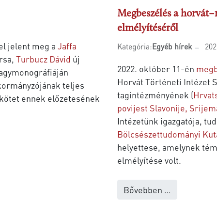
Megbeszélés a horvát–
elmélyítéséről
l jelent meg a
Jaffa
Kategória:
Egyéb hírek
202
rsa,
Turbucz Dávid
új
2022. október 11-én
megb
 nagymonográfiáján
Horvát Történeti Intézet
 kormányzójának teljes
tagintézményének (
Hrvats
 kötet ennek előzetesének
povijest Slavonije, Srijem
Intézetünk igazgatója, tu
Bölcsészettudományi Kut
helyettese, amelynek tém
elmélyítése volt.
Bővebben …