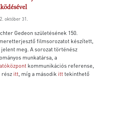
ködésével
2. október 31.
chter Gedeon születésének 150.
meretterjesztő filmsorozatot készített,
jelent meg. A sorozat történész
dományos munkatársa, a
atóközpont
kommunikációs referense,
ő rész
itt
, míg a második
itt
tekinthető