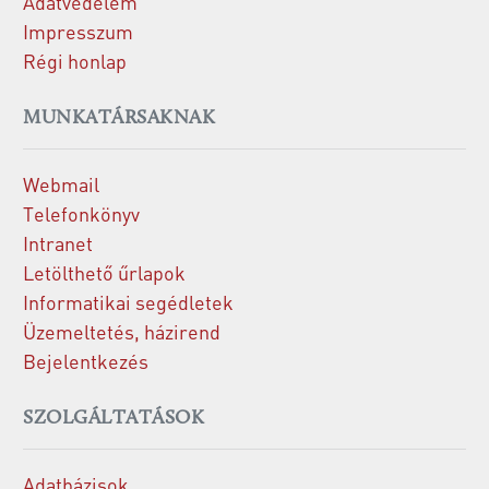
Adatvédelem
Impresszum
Régi honlap
MUNKATÁRSAKNAK
Webmail
Telefonkönyv
Intranet
Letölthető űrlapok
Informatikai segédletek
Üzemeltetés, házirend
Bejelentkezés
SZOLGÁLTATÁSOK
Adatbázisok