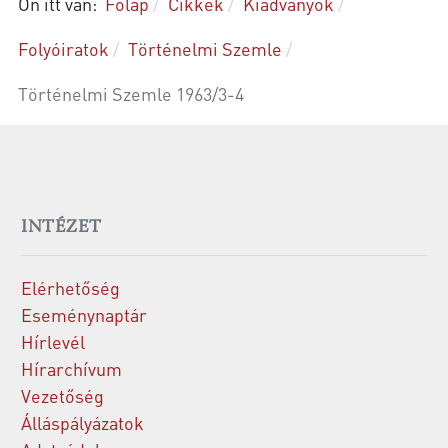
Ön itt van:
Főlap
Cikkek
Kiadványok
Folyóiratok
Történelmi Szemle
Történelmi Szemle 1963/3-4
INTÉZET
Elérhetőség
Eseménynaptár
Hírlevél
Hírarchívum
Vezetőség
Álláspályázatok