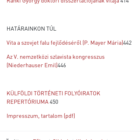
Ránki György doktori disszertációjának vitája
414
HATÁRAINKON TÚL
Vita a szovjet falu fejlődéséről (P. Mayer Mária)
442
Az V. nemzetközi szlavista kongresszus
(Niederhauser Emil)
446
KÜLFÖLDI TÖRTÉNETI FOLYÓIRATOK
REPERTÓRIUMA
450
Impresszum, tartalom (pdf)