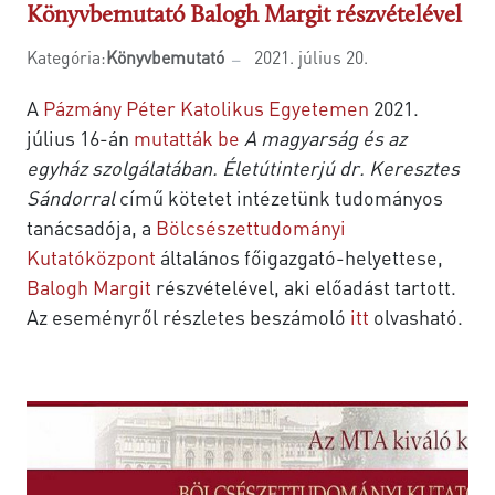
Könyvbemutató Balogh Margit részvételével
Kategória:
Könyvbemutató
2021. július 20.
A
Pázmány Péter Katolikus Egyetemen
2021.
július 16-án
mutatták be
A magyarság és az
egyház szolgálatában. Életútinterjú dr. Keresztes
Sándorral
című kötetet intézetünk tudományos
tanácsadója, a
Bölcsészettudományi
Kutatóközpont
általános főigazgató-helyettese,
Balogh Margit
részvételével, aki előadást tartott.
Az eseményről részletes beszámoló
itt
olvasható.