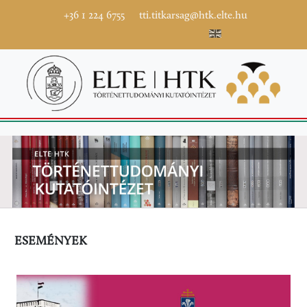
+36 1 224 6755
tti.titkarsag@htk.elte.hu
ESEMÉNYEK