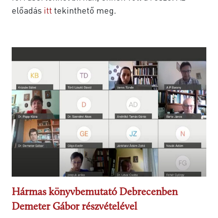
előadás
itt
tekinthető meg.
Hármas könyvbemutató Debrecenben
Demeter Gábor részvételével