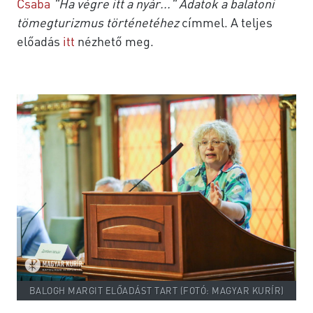
Csaba
"Ha végre itt a nyár..." Adatok a balatoni
tömegturizmus történetéhez
címmel. A teljes
előadás
itt
nézhető meg.
BALOGH MARGIT ELŐADÁST TART (FOTÓ: MAGYAR KURÍR)