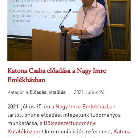
Katona Csaba előadása a Nagy Imre
Emlékházban
Kategória:
Előadás, vitaülés
2021. július 26.
2021. július 15-én a
Nagy Imre Emlékházban
tartott online előadást intézetünk tudományos
munkatársa, a
Bölcsészettudományi
Kutatóközpont
kommunikációs referense,
Katona