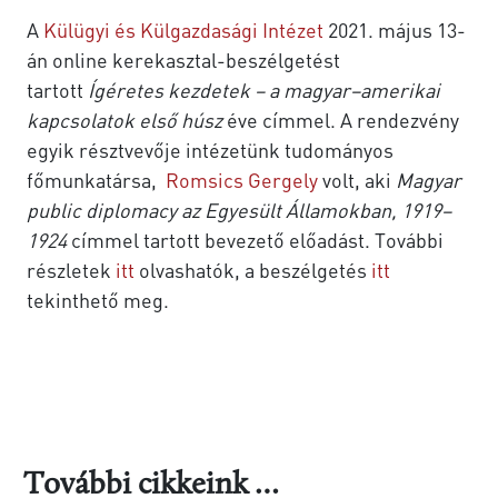
A
Külügyi és Külgazdasági Intézet
2021. május 13-
án online kerekasztal-beszélgetést
tartott
Ígéretes kezdetek – a magyar–amerikai
kapcsolatok első húsz
éve címmel. A rendezvény
egyik résztvevője intézetünk tudományos
főmunkatársa,
Romsics Gergely
volt, aki
Magyar
public diplomacy az Egyesült Államokban, 1919–
1924
címmel tartott bevezető előadást. További
részletek
itt
olvashatók, a beszélgetés
itt
tekinthető meg.
További cikkeink …