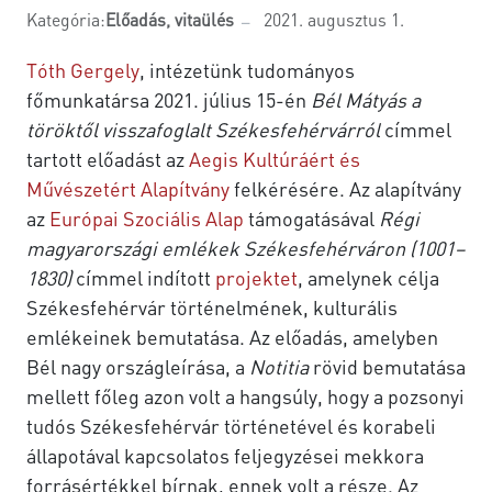
Kategória:
Előadás, vitaülés
2021. augusztus 1.
Tóth Gergely
, intézetünk tudományos
főmunkatársa 2021. július 15-én
Bél Mátyás a
töröktől visszafoglalt Székesfehérvárról
címmel
tartott előadást az
Aegis Kultúráért és
Művészetért Alapítvány
felkérésére. Az alapítvány
az
Európai Szociális Alap
támogatásával
Régi
magyarországi emlékek Székesfehérváron (1001–
1830)
címmel indított
projektet
, amelynek célja
Székesfehérvár történelmének, kulturális
emlékeinek bemutatása. Az előadás, amelyben
Bél nagy országleírása, a
Notitia
rövid bemutatása
mellett főleg azon volt a hangsúly, hogy a pozsonyi
tudós Székesfehérvár történetével és korabeli
állapotával kapcsolatos feljegyzései mekkora
forrásértékkel bírnak, ennek volt a része. Az