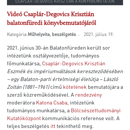
CSAPLÁR-DEGOVICS KRISZTIÁN A KÖNYVBEMUTATÓN
Videó Csaplár-Degovics Krisztián
balatonfüredi könyvbemutatójáról
Kategória:
Műhelyvita, beszélgetés
2021. július 19.
2021. június 30-án Balatonfüreden került sor
intézetünk osztályvezetője, tudományos
főmunkatársa,
Csaplár-Degovics Krisztián
Eszmék és impériumváltások kereszteződésében
– egy Balaton-parti értelmiségi életútja – László
Zoltán (1881–1961)
című
kötetének
bemutatójára a
szerző közreműködésével. A
rendezvény
moderátora
Katona Csaba,
intézetünk
tudományos munkatársa, a
Bölcsészettudományi
Kutatóközpont
kommunikációs referense volt. A
teljes beszélgetés
itt
tekinthető meg.