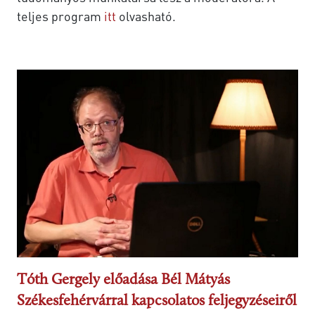
teljes program
itt
olvasható.
Tóth Gergely előadása Bél Mátyás
Székesfehérvárral kapcsolatos feljegyzéseiről