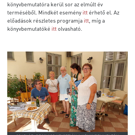
könyvbemutatóra kerül sor az elmúlt év
terméséből. Mindkét esemény
itt
érhető el. Az
előadások részletes programja
itt
, míg a
könyvbemutatóké
itt
olvasható.