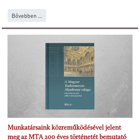
Bővebben …
Munkatársaink közreműködésével jelent
meg az MTA 200 éves történetét bemutató