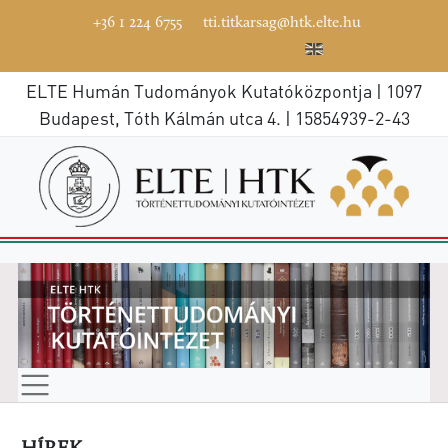
+36 1 224 6755
tti.titkarsag@htk.elte.hu
ELTE Humán Tudományok Kutatóközpontja | 1097
Budapest, Tóth Kálmán utca 4. | 15854939-2-43