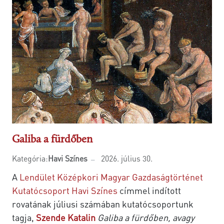
Galiba a fürdőben
Kategória:
Havi Színes
2026. július 30.
A
Lendület Középkori Magyar Gazdaságtörténet
Kutatócsoport
Havi Színes
címmel indított
rovatának júliusi számában kutatócsoportunk
tagja,
Szende Katalin
Galiba a fürdőben, avagy