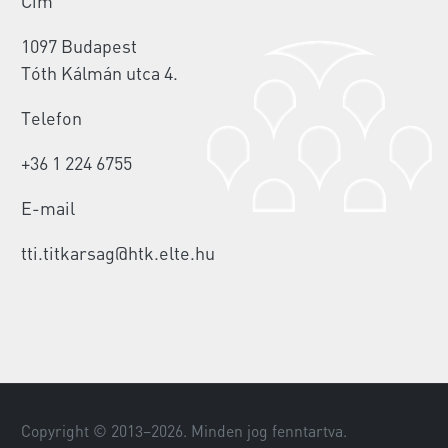
Cím
1097 Budapest
Tóth Kálmán utca 4.
Telefon
+36 1 224 6755
E-mail
tti.titkarsag@htk.elte.hu
Copyright © 2013–
2026
. Minden jog fenntartva.