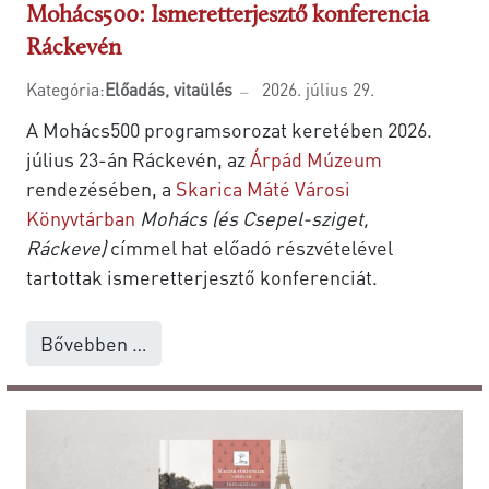
Mohács500: Ismeretterjesztő konferencia
Ráckevén
Kategória:
Előadás, vitaülés
2026. július 29.
A Mohács500 programsorozat keretében 2026.
július 23-án Ráckevén, az
Árpád Múzeum
rendezésében, a
Skarica Máté Városi
Könyvtárban
Mohács (és Csepel-sziget,
Ráckeve)
címmel hat előadó részvételével
tartottak ismeretterjesztő konferenciát.
Bővebben …