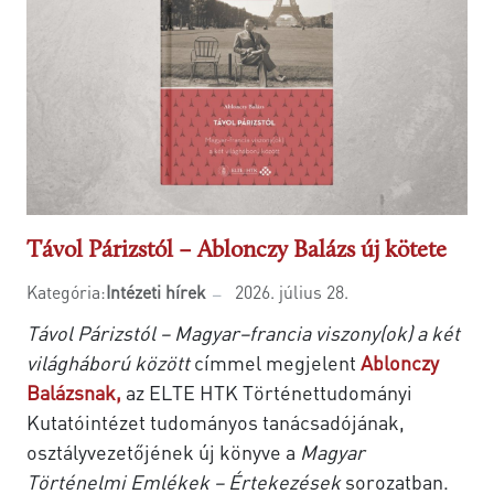
Távol Párizstól – Ablonczy Balázs új kötete
Kategória:
Intézeti hírek
2026. július 28.
Távol Párizstól – Magyar–francia viszony(ok) a két
világháború között
címmel megjelent
Ablonczy
Balázsnak,
az ELTE HTK Történettudományi
Kutatóintézet tudományos tanácsadójának,
osztályvezetőjének új könyve a
Magyar
Történelmi Emlékek – Értekezések
sorozatban.