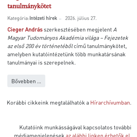
tanulmánykötet
Kategória:
Intézeti hírek
2026. július 27.
Cieger András
szerkesztésében megjelent
A
Magyar Tudományos Akadémia világa – Fejezetek
az első 200 év történetéből
című tanulmánykötet,
amelyben kutatóintézetünk több munkatársának
tanulmányai is szerepelnek.
Bővebben …
Korábbi cikkeink megtalálhatók a
Hírarchívumban
.
Kutatóink munkásságával kapcsolatos további
médiamegjelenések
az alábbi linken érhetők el
.