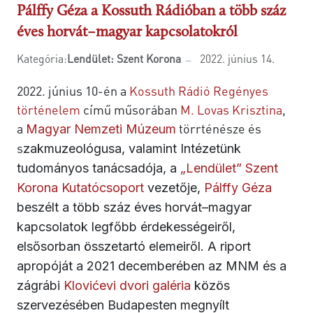
Pálffy Géza a Kossuth Rádióban a több száz
éves horvát–magyar kapcsolatokról
Kategória:
Lendület: Szent Korona
2022. június 14.
2022. június 10-én a
Kossuth Rádió Regényes
történelem
című műsorában
M. Lovas Krisztina
,
a
törrténésze és
Magyar Nemzeti Múzeum
s
zakmuzeológusa, valamint Intézetünk
tudományos tanácsadója, a
„Lendület” Szent
Korona Kutatócsoport
vezetője,
Pálffy Géza
beszélt a több száz éves horvát–magyar
kapcsolatok legfőbb érdekességeiről,
elsősorban összetartó elemeiről. A riport
apropóját a 2021 decemberében az MNM
és a
zágrábi
Klovićevi dvori galéria
közös
szervezésében Budapesten megnyílt