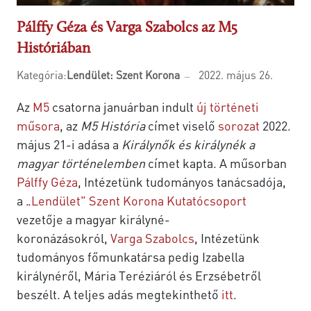
Pálffy Géza és Varga Szabolcs az M5
Históriában
Kategória:
Lendület: Szent Korona
2022. május 26.
Az
M5
csatorna januárban indult
új történeti
műsora
, az
M5 História
címet viselő
sorozat
2022.
május 21-i adása a
Királynők és királynék a
magyar történelemben
címet kapta. A műsorban
Pálffy Géza
, Intézetünk tudományos tanácsadója,
a
„Lendület" Szent Korona Kutatócsoport
vezetője a magyar királyné-
koronázásokról,
Varga Szabolcs
, Intézetünk
tudományos főmunkatársa pedig Izabella
királynéről, Mária Teréziáról és Erzsébetről
beszélt. A teljes adás megtekinthető
itt
.