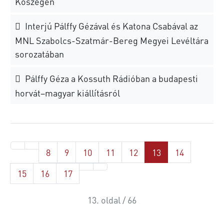
Kőszegen
Interjú Pálffy Gézával és Katona Csabával az
MNL Szabolcs-Szatmár-Bereg Megyei Levéltára
sorozatában
Pálffy Géza a Kossuth Rádióban a budapesti
horvát–magyar kiállításról
8
9
10
11
12
13
14
15
16
17
13. oldal / 66