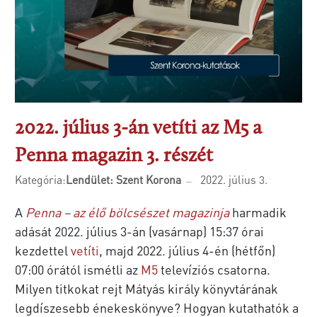
2022. július 3-án vetíti az M5 a
Penna magazin 3. részét
Kategória:
Lendület: Szent Korona
2022. július 3.
A
Penna – az élő bölcsészet magazinja
harmadik
adását 2022. július 3-án (vasárnap) 15:37 órai
kezdettel
vetíti
, majd 2022. július 4-én (hétfőn)
07:00 órától ismétli az
M5
televíziós csatorna.
Milyen titkokat rejt Mátyás király könyvtárának
legdíszesebb énekeskönyve? Hogyan kutathatók a