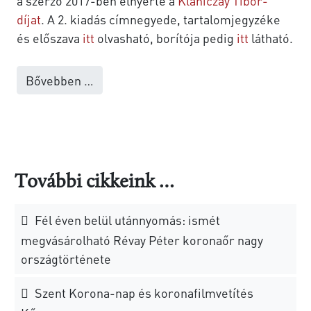
a szerző 2017-ben elnyerte a
Klaniczay Tibor-
díjat
. A 2. kiadás címnegyede, tartalomjegyzéke
és előszava
itt
olvasható, borítója pedig
itt
látható.
Bővebben …
További cikkeink …
Fél éven belül utánnyomás: ismét
megvásárolható Révay Péter koronaőr nagy
országtörténete
Szent Korona-nap és koronafilmvetítés