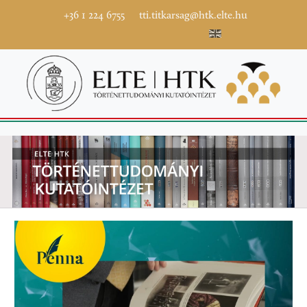
+36 1 224 6755
tti.titkarsag@htk.elte.hu