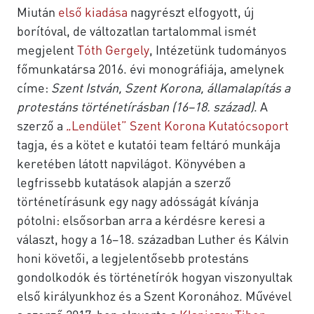
Miután
első kiadása
nagyrészt elfogyott, új
borítóval, de változatlan tartalommal ismét
megjelent
Tóth Gergely
, Intézetünk tudományos
főmunkatársa 2016. évi monográfiája, amelynek
címe:
Szent István, Szent Korona, államalapítás a
protestáns történetírásban (16–18. század)
. A
szerző a
„Lendület” Szent Korona Kutatócsoport
tagja, és a kötet e kutatói team feltáró munkája
keretében látott napvilágot. Könyvében a
legfrissebb kutatások alapján a szerző
történetírásunk egy nagy adósságát kívánja
pótolni: elsősorban arra a kérdésre keresi a
választ, hogy a 16–18. században Luther és Kálvin
honi követői, a legjelentősebb protestáns
gondolkodók és történetírók hogyan viszonyultak
első királyunkhoz és a Szent Koronához. Művével