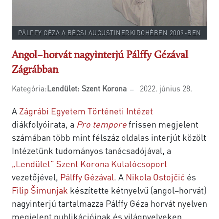
PÁLFFY GÉZA A BÉCSI AUGUSTINERKIRCHÉBEN 2009-BEN
Angol–horvát nagyinterjú Pálffy Gézával
Zágrábban
Kategória:
Lendület: Szent Korona
2022. június 28.
A
Zágrábi Egyetem Történeti Intézet
diákfolyóirata, a
Pro tempore
frissen megjelent
számában több mint félszáz oldalas interjút közölt
Intézetünk tudományos tanácsadójával, a
„Lendület” Szent Korona Kutatócsoport
vezetőjével,
Pálffy Gézával.
A
Nikola Ostojčić
és
Filip Šimunjak
készítette kétnyelvű (angol–horvát)
nagyinterjú tartalmazza Pálffy Géza horvát nyelven
megjelent publikációinak és világnyelveken