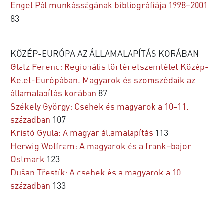
Engel Pál munkásságának bibliográfiája 1998–2001
83
KÖZÉP-EURÓPA AZ ÁLLAMALAPÍTÁS KORÁBAN
Glatz Ferenc: Regionális történetszemlélet Közép-
Kelet-Európában. Magyarok és szomszédaik az
államalapítás korában
87
Székely György: Csehek és magyarok a 10–11.
században
107
Kristó Gyula: A magyar államalapítás
113
Herwig Wolfram: A magyarok és a frank–bajor
Ostmark
123
Du
š
an Třestík: A csehek és a magyarok a 10.
században
133