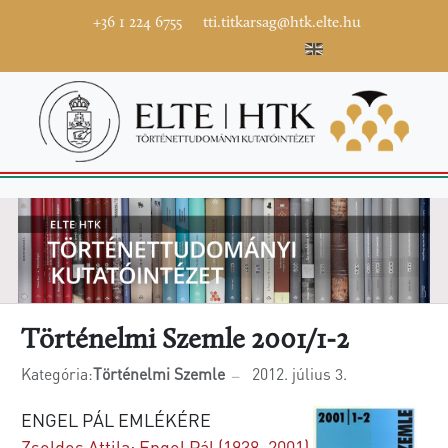
+36 1 224 6755
tti.titkarsag@htk.elte.hu
Történelmi Szemle 2001/1-2
Kategória:
Történelmi Szemle
2012. július 3.
ENGEL PÁL EMLÉKÉRE
Zsoldos Attila: Engel Pál (1938–2001)