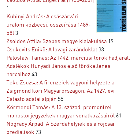
1
Kubinyi András: A császárvári
uralom közbecsü összeírása 1489-
ből
3
Zsoldos Attila: Szepes megye kialakulása
19
Csukovits Enikõ: A lovagi zarándoklat
33
Pálosfalvi Tamás: Az 1442. márciusi török hadjárat.
Adalékok Hunyadi János elsõ törökellenes
harcaihoz
43
Teke Zsuzsa: A firenzeiek vagyoni helyzete a
Zsigmond kori Magyarországon. Az 1427. évi
Catasto adatai alpján
55
Körmendi Tamás: A 13. századi premontrei
monostorjegyzékek magyar vonatkozásairól
61
Nógrády Árpád: A Szerdahelyiek és a rojcsai
prediálisok
73