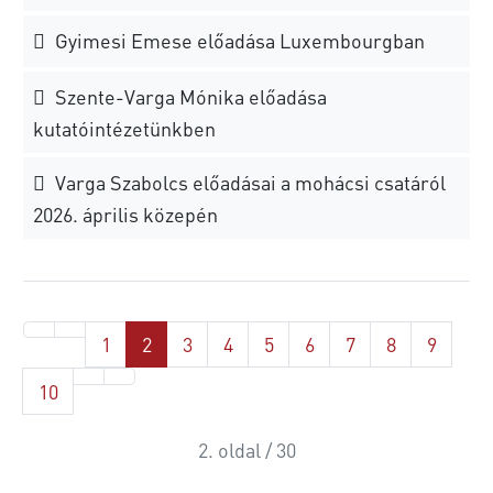
Gyimesi Emese előadása Luxembourgban
Szente-Varga Mónika előadása
kutatóintézetünkben
Varga Szabolcs előadásai a mohácsi csatáról
2026. április közepén
1
2
3
4
5
6
7
8
9
10
2. oldal / 30