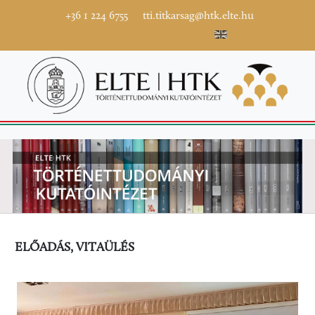
+36 1 224 6755
tti.titkarsag@htk.elte.hu
ELŐADÁS, VITAÜLÉS