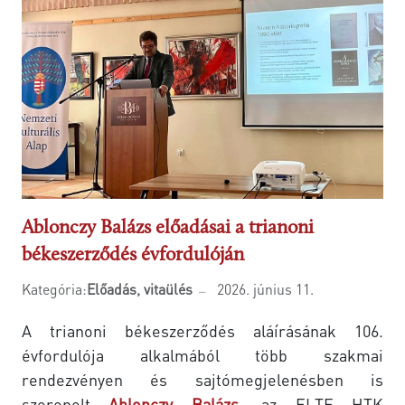
Ablonczy Balázs előadásai a trianoni
békeszerződés évfordulóján
Kategória:
Előadás, vitaülés
2026. június 11.
A trianoni békeszerződés aláírásának 106.
évfordulója alkalmából több szakmai
rendezvényen és sajtómegjelenésben is
szerepelt
Ablonczy Balázs
,
az ELTE HTK