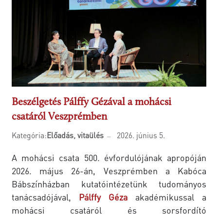
Beszélgetés Pálffy Gézával a mohácsi
csatáról Veszprémben
Kategória:
Előadás, vitaülés
2026. június 5.
A mohácsi csata 500. évfordulójának apropóján
2026. május 26-án, Veszprémben a Kabóca
Bábszínházban kutatóintézetünk tudományos
tanácsadójával,
Pálffy Géza
akadémikussal a
mohácsi csatáról és sorsfordító