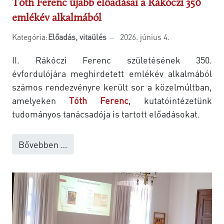
Tóth Ferenc újabb előadásai a Rákóczi 350
emlékév alkalmából
Kategória:
Előadás, vitaülés
2026. június 4.
II. Rákóczi Ferenc születésének 350.
évfordulójára meghirdetett emlékév alkalmából
számos rendezvényre került sor a közelmúltban,
amelyeken
Tóth Ferenc
, kutatóintézetünk
tudományos tanácsadója is tartott előadásokat.
Bővebben …