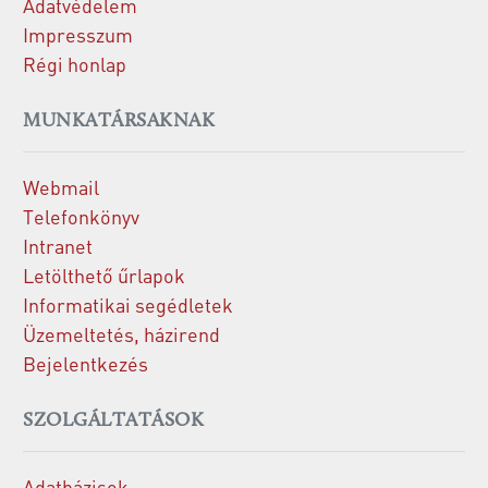
Adatvédelem
Impresszum
Régi honlap
MUNKATÁRSAKNAK
Webmail
Telefonkönyv
Intranet
Letölthető űrlapok
Informatikai segédletek
Üzemeltetés, házirend
Bejelentkezés
SZOLGÁLTATÁSOK
Adatbázisok