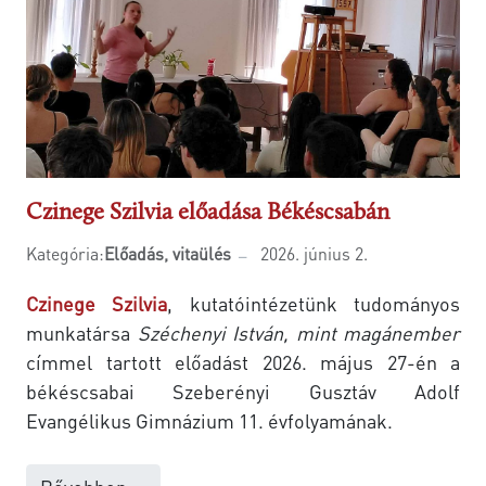
Czinege Szilvia előadása Békéscsabán
Kategória:
Előadás, vitaülés
2026. június 2.
Czinege Szilvia
, kutatóintézetünk tudományos
munkatársa
Széchenyi István, mint magánember
címmel tartott előadást 2026. május 27-én a
békéscsabai Szeberényi Gusztáv Adolf
Evangélikus Gimnázium 11. évfolyamának.