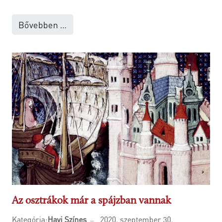
Bővebben …
Az osztrákok már a spájzban vannak
Kategória:
Havi Színes
2020. szeptember 30.