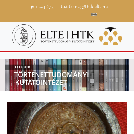
+36 1 224 6755
tti.titkarsag@htk.elte.hu