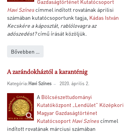
Gazdaságtörténet Kutatócsoport
Havi Színes
címmel indított rovatának áprilisi
számában kutatócsoportunk tagja,
Kádas István
Kecskére a káposztát, rablólovagra az
adószedést?
című írását közöljük.
Bővebben …
A zarándokháztól a karanténig
Kategória:
Havi Színes
2020. április 2.
A
Bölcsészettudományi
Kutatóközpont
„Lendület” Középkori
Magyar Gazdaságtörténet
Kutatócsoport
Havi Színes
címmel
indított rovatának márciusi számában