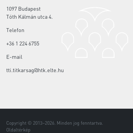
1097 Budapest
Tóth Kálmán utca 4.
Telefon
+36 1 224 6755
E-mail
tti.titkarsag@htk.elte.hu
Copyright © 2013–
2026
. Minden jog fenntartva.
Oldaltérkép