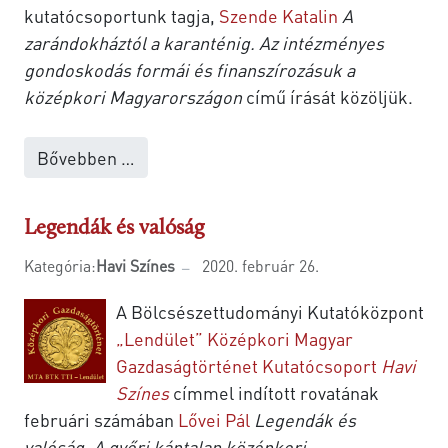
kutatócsoportunk tagja,
Szende Katalin
A
zarándokháztól a karanténig. Az intézményes
gondoskodás formái és finanszírozásuk a
középkori Magyarországon
című írását közöljük.
Bővebben …
Legendák és valóság
Kategória:
Havi Színes
2020. február 26.
A Bölcsészettudományi Kutatóközpont
„Lendület” Középkori Magyar
Gazdaságtörténet Kutatócsoport
Havi
Színes
címmel indított rovatának
februári számában
Lővei Pál
Legendák és
valóság. A győri káptalan középkori