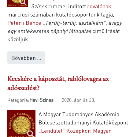
Színes
címmel indított
rovatának
márciusi számában kutatócsoportunk tagja,
Péterfi Bence
„Terülj-terülj, asztalkám”, avagy
egy emlékezetes nápolyi látogatás
című írását
közöljük.
Bővebben …
Kecskére a káposztát, rablólovagra az
adószedést?
Kategória:
Havi Színes
2020. április 30.
A Magyar Tudományos Akadémia
Bölcsészettudományi Kutatóközpont
„Lendület” Középkori Magyar