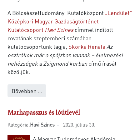
A Bölcsészettudományi Kutatóközpont
„Lendület”
Középkori Magyar Gazdaságtörténet
Kutatócsoport
Havi Színes
címmel indított
rovatának szeptemberi számában
kutatócsoportunk tagja,
Skorka Renáta
Az
osztrákok már a spájzban vannak – élelmezési
nehézségek a Zsigmond korban
című írását
közöljük.
Bővebben …
Marhapasszus és lóútlevél
Kategória:
Havi Színes
2020. július 30.
A Magyar Tudományos Akadémia