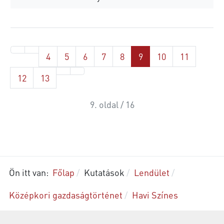
4
5
6
7
8
9
10
11
12
13
9. oldal / 16
Ön itt van:
Főlap
Kutatások
Lendület
Középkori gazdaságtörténet
Havi Színes