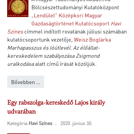
Bölcsészettudományi Kutatóközpont
„Lendület” Középkori Magyar
Gazdaságtörténet Kutatócsoport
Havi
Színes
címmel indított rovatának júliusi számában
kutatócsoportunk vezetője,
Weisz Boglárka
Marhapasszus és lóútlevél. Az élőállat-
kereskedelem szabályozása Zsigmond
uralkodása
alatt című írását közöljük.
Bővebben …
Egy rabszolga-kereskedő Lajos király
udvarában
Kategória:
Havi Színes
2020. június 30.