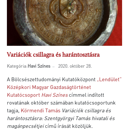
Variációk csillagra és harántosztásra
Kategória:
Havi Színes
2020. október 28.
A Bölcsészettudományi Kutatóközpont
„Lendület”
Középkori Magyar Gazdaságtörténet
Kutatócsoport
Havi Színes
címmel indított
rovatának október számában kutatócsoportunk
tagja,
Körmendi Tamás
Variációk csillagra és
harántosztásra: Szentgyörgyi Tamás hivatali és
magánpecsétjei
című írását közöljük.