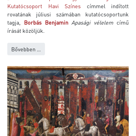
Kutatócsoport
Havi Színes
címmel indított
rovatának júliusi számában kutatócsoportunk
tagja,
Borbás Benjamin
Apasági vélelem
című
írását közöljük.
Bővebben …