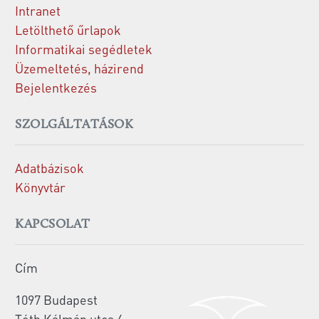
Intranet
Letölthető űrlapok
Informatikai segédletek
Üzemeltetés, házirend
Bejelentkezés
SZOLGÁLTATÁSOK
Adatbázisok
Könyvtár
KAPCSOLAT
Cím
1097 Budapest
Tóth Kálmán utca 4.