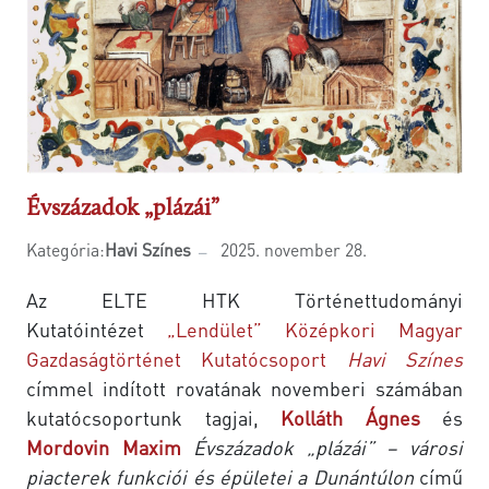
Évszázadok „plázái”
Kategória:
Havi Színes
2025. november 28.
Az ELTE HTK Történettudományi
Kutatóintézet
„Lendület” Középkori Magyar
Gazdaságtörténet Kutatócsoport
Havi Színes
címmel indított rovatának novemberi számában
kutatócsoportunk tagjai,
Kolláth Ágnes
és
Mordovin Maxim
Évszázadok „plázái” – városi
piacterek funkciói és épületei a Dunántúlon
című