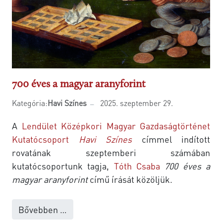
700 éves a magyar aranyforint
Kategória:
Havi Színes
2025. szeptember 29.
A
Lendület Középkori Magyar Gazdaságtörténet
Kutatócsoport
Havi Színes
címmel indított
rovatának szeptemberi számában
kutatócsoportunk tagja,
Tóth Csaba
700 éves a
magyar aranyforint
című írását közöljük.
Bővebben …