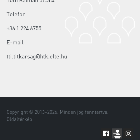
Telefon
+36 1 224 6755
E-mail
tti.titkarsag@htk.elte.hu
Copyright © 2013–
2026
. Minden jog fenntartva.
Oldaltérkép