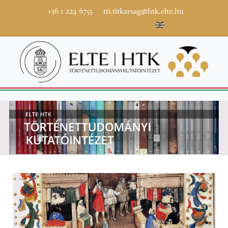
+36 1 224 6755
tti.titkarsag@htk.elte.hu