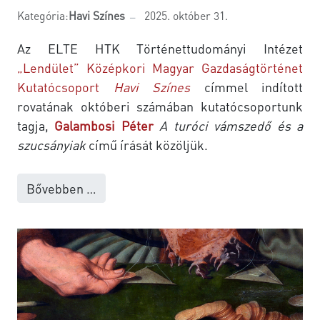
Kategória:
Havi Színes
2025. október 31.
Az ELTE HTK Történettudományi Intézet
„Lendület” Középkori Magyar Gazdaságtörténet
Kutatócsoport
Havi Színes
címmel indított
rovatának októberi számában kutatócsoportunk
tagja,
Galambosi Péter
A turóci vámszedő és a
szucsányiak
című írását közöljük.
Bővebben …