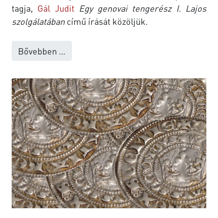
tagja,
Gál Judit
Egy genovai tengerész I. Lajos
szolgálatában
című írását közöljük.
Bővebben …