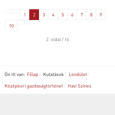
1
2
3
4
5
6
7
8
9
10
2. oldal / 16
Ön itt van:
Főlap
Kutatások
Lendület
Középkori gazdaságtörténet
Havi Színes