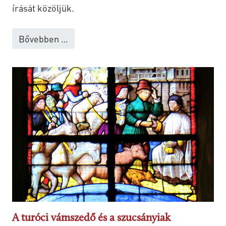
írását közöljük.
Bővebben …
A turóci vámszedő és a szucsányiak