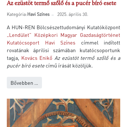
Az ezüstöt termő szőlő és a pucér bíró esete
Kategória:
Havi Színes
2025. április 30.
A HUN-REN Bölcsészettudományi Kutatóközpont
„Lendület” Középkori Magyar Gazdaságtörténet
Kutatócsoport
Havi Színes
címmel indított
rovatának áprilisi számában kutatócsoportunk
tagja,
Kovács Enikő
Az ezüstöt termő szőlő és a
pucér bíró esete
című írását közöljük.
Bővebben …